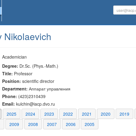
y Nikolaevich
Academician
Degree:
Dr.Sc. (Phys.-Math.)
Title:
Professor
Position:
scientific director
Department:
Аппарат управления
Phone:
(423)2310439
Email:
kulchin@iacp.dvo.ru
2025
2024
2023
2022
2021
2020
2019
0
2009
2008
2007
2006
2005