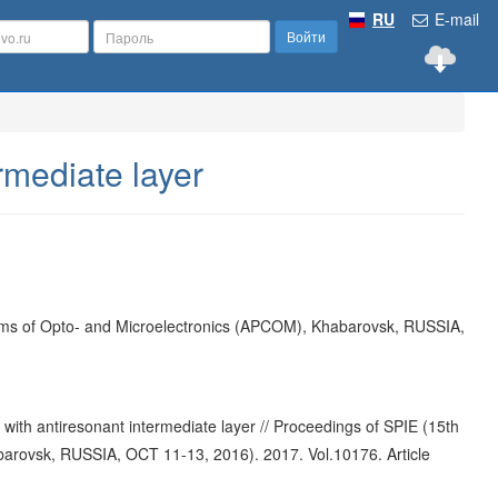
RU
E-mail
Войти
rmediate layer
ems of Opto- and Microelectronics (APCOM), Khabarovsk, RUSSIA,
 with antiresonant intermediate layer // Proceedings of SPIE (15th
arovsk, RUSSIA, OCT 11-13, 2016). 2017. Vol.10176. Article