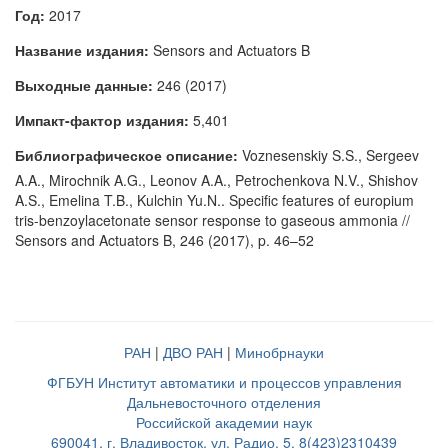
Год:
2017
Название издания:
Sensors and Actuators B
Выходные данные:
246 (2017)
Импакт-фактор издания:
5,401
Библиографическое описание:
Voznesenskiy S.S., Sergeev
A.A., Mirochnik A.G., Leonov A.A., Petrochenkova N.V., Shishov
A.S., Emelina T.B., Kulchin Yu.N.. Specific features of europium
tris-benzoylacetonate sensor response to gaseous ammonia //
Sensors and Actuators B, 246 (2017), p. 46–52
РАН
|
ДВО РАН
|
Минобрнауки
ФГБУН Институт автоматики и процессов управления
Дальневосточного отделения
Российской академии наук
690041, г. Владивосток, ул. Радио, 5, 8(423)2310439