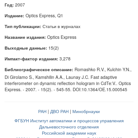
Год:
2007
Издание:
Optics Express, Q1
Тип публикации:
Статьи в журналах
Название издания:
Optics Express
Выходные данные:
15(2)
Импакт-фактор издания:
3,278
Библиографическое описание:
Romashko R.V., Kulchin Y.N.,
Di Girolamo S., Kamshilin A.A., Launay J.C. Fast adaptive
interferometer on dynamic reflection hologram in CdTe:V.. Optics
Express. - 2007. - 15(2). - 545-55. DOI:10.1364/OE.15.000545
РАН
|
ДВО РАН
|
Минобрнауки
ФГБУН Институт автоматики и процессов управления
Дальневосточного отделения
Российской академии наук