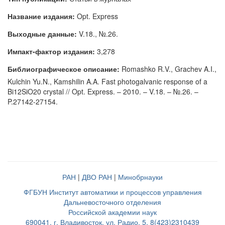
Название издания:
Opt. Express
Выходные данные:
V.18., №.26.
Импакт-фактор издания:
3,278
Библиографическое описание:
Romashko R.V., Grachev A.I.,
Kulchin Yu.N., Kamshilin A.A. Fast photogalvanic response of a
Bi12SiO20 crystal // Opt. Express. – 2010. – V.18. – №.26. –
P.27142-27154.
РАН
|
ДВО РАН
|
Минобрнауки
ФГБУН Институт автоматики и процессов управления
Дальневосточного отделения
Российской академии наук
690041, г. Владивосток, ул. Радио, 5, 8(423)2310439