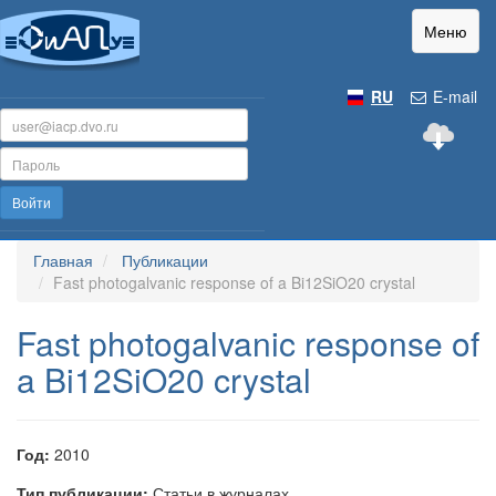
Меню
RU
E-mail
Войти
Главная
Публикации
Fast photogalvanic response of a Bi12SiO20 crystal
Fast photogalvanic response of
a Bi12SiO20 crystal
Год:
2010
Тип публикации:
Статьи в журналах