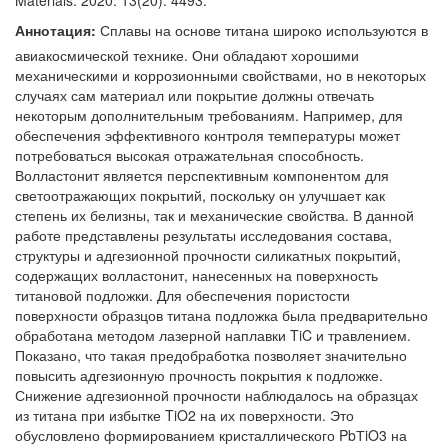
Materials. 2020. 13(20). 4493.
Аннотация:
Сплавы на основе титана широко используются в
авиакосмической технике. Они обладают хорошими
механическими и коррозионными свойствами, но в некоторых
случаях сам материал или покрытие должны отвечать
некоторым дополнительным требованиям. Например, для
обеспечения эффективного контроля температуры может
потребоваться высокая отражательная способность.
Волластонит является перспективным компонентом для
светоотражающих покрытий, поскольку он улучшает как
степень их белизны, так и механические свойства. В данной
работе представлены результаты исследования состава,
структуры и адгезионной прочности силикатных покрытий,
содержащих волластонит, нанесенных на поверхность
титановой подложки. Для обеспечения пористости
поверхности образцов титана подложка была предварительно
обработана методом лазерной наплавки TiC и травлением.
Показано, что такая предобработка позволяет значительно
повысить адгезионную прочность покрытия к подложке.
Снижение адгезионной прочности наблюдалось на образцах
из титана при избытке TiO2 на их поверхности. Это
обусловлено формированием кристаллического PbТiO3 на