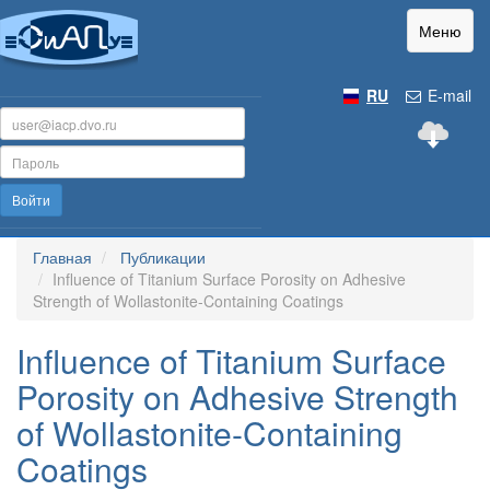
Меню
RU
E-mail
Войти
Главная
Публикации
Influence of Titanium Surface Porosity on Adhesive
Strength of Wollastonite-Containing Coatings
Influence of Titanium Surface
Porosity on Adhesive Strength
of Wollastonite-Containing
Coatings