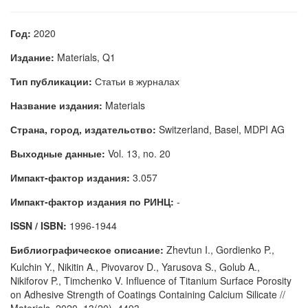
Год:
2020
Издание:
Materials, Q1
Тип публикации:
Статьи в журналах
Название издания:
Materials
Страна, город, издательство:
Switzerland, Basel, MDPI AG
Выходные данные:
Vol. 13, no. 20
Импакт-фактор издания:
3.057
Импакт-фактор издания по РИНЦ:
-
ISSN / ISBN:
1996-1944
Библиографическое описание:
Zhevtun I., Gordienko P.,
Kulchin Y., Nikitin A., Pivovarov D., Yarusova S., Golub A.,
Nikiforov P., Timchenko V. Influence of Titanium Surface Porosity
on Adhesive Strength of Coatings Containing Calcium Silicate //