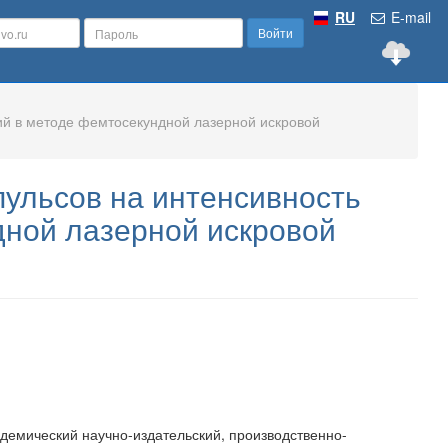
RU
E-mail
Войти
ий в методе фемтосекундной лазерной искровой
ульсов на интенсивность
дной лазерной искровой
демический научно-издательский, производственно-