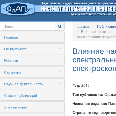
Главная
Публикаци
Влияние частоты по
спектроскопии жидкост
Главная
Влияние ча
Об институте
спектральн
Новости
спектроско
Структура
Научная деятельность
Год:
2015
Тип публикации:
Статьи
Список публикаций
Название издания:
Пись
Ученый совет
Страна, город, издател