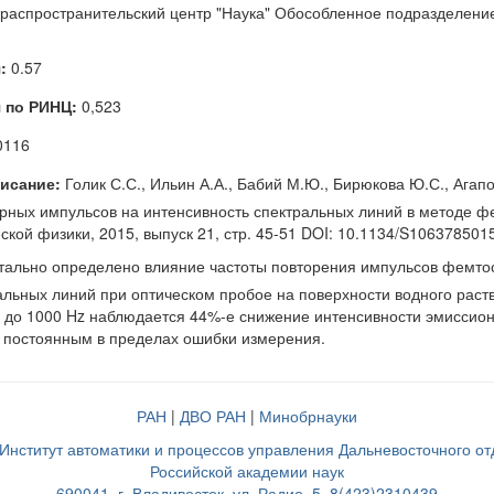
ораспространительский центр "Наука" Обособленное подразделение
:
0.57
 по РИНЦ:
0,523
0116
исание:
Голик С.С., Ильин А.А., Бабий М.Ю., Бирюкова Ю.С., Агапо
рных импульсов на интенсивность спектральных линий в методе фе
ской физики, 2015, выпуск 21, стр. 45-51 DOI: 10.1134/S10637850
ально определено влияние частоты повторения импульсов фемтосек
альных линий при оптическом пробое на поверхности водного раств
 до 1000 Hz наблюдается 44%-е снижение интенсивности эмиссионн
я постоянным в пределах ошибки измерения.
РАН
|
ДВО РАН
|
Минобрнауки
нститут автоматики и процессов управления Дальневосточного о
Российской академии наук
690041, г. Владивосток, ул. Радио, 5, 8(423)2310439