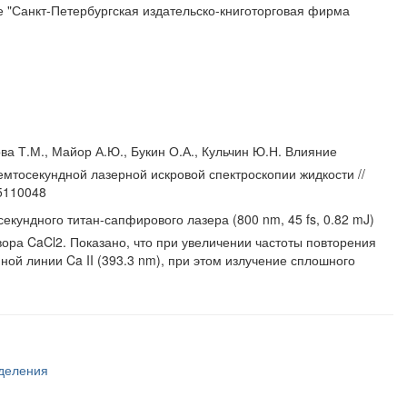
 "Санкт-Петербургская издательско-книготорговая фирма
ва Т.М., Майор А.Ю., Букин О.А., Кульчин Ю.Н. Влияние
мтосекундной лазерной искровой спектроскопии жидкости //
15110048
ундного титан-сапфирового лазера (800 nm, 45 fs, 0.82 mJ)
ора CaCl2. Показано, что при увеличении частоты повторения
ой линии Ca II (393.3 nm), при этом излучение сплошного
тделения