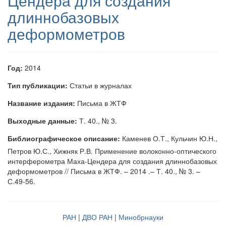
Цендера для создания
длиннобазовых
деформометров
Год:
2014
Тип публикации:
Статьи в журналах
Название издания:
Письма в ЖТФ
Выходные данные:
Т. 40., № 3.
Библиографическое описание:
Каменев О.Т., Кульчин Ю.Н.,
Петров Ю.С., Хижняк Р.В. Применение волоконно-оптического
интерферометра Маха-Цендера для создания длиннобазовых
деформометров // Письма в ЖТФ. – 2014 .– Т. 40., № 3. –
С.49-56.
РАН
|
ДВО РАН
|
Минобрнауки