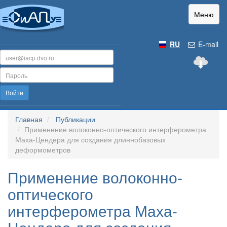
Меню
RU
E-mail
Войти
Главная
Публикации
Применение волоконно-оптического интерферометра
Маха-Цендера для создания длиннобазовых
деформометров
Применение волоконно-
оптического
интерферометра Маха-