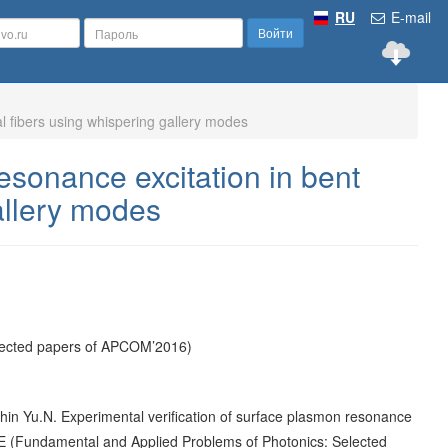
RU
E-mail
Войти
al fibers using whispering gallery modes
esonance excitation in bent
allery modes
lected papers of APCOM’2016)
chin Yu.N. Experimental verification of surface plasmon resonance
SPIE (Fundamental and Applied Problems of Photonics: Selected