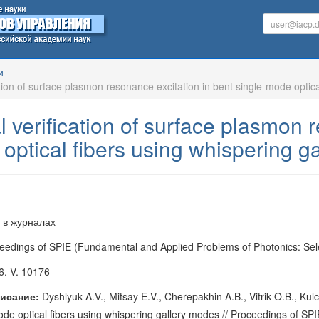
и
tion of surface plasmon resonance excitation in bent single-mode optic
 verification of surface plasmon r
optical fibers using whispering g
 в журналах
eedings of SPIE (Fundamental and Applied Problems of Photonics: Se
. V. 10176
исание:
Dyshlyuk A.V., Mitsay E.V., Cherepakhin A.B., Vitrik O.B., Kul
mode optical fibers using whispering gallery modes // Proceedings of 