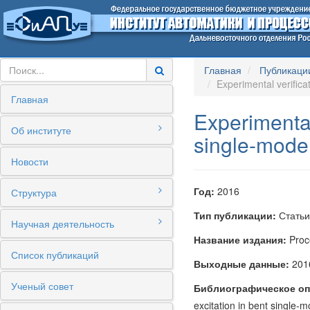
Главная
Публикаци
Experimental verifica
Главная
Experimental
Об институте
single-mode 
Новости
Год:
2016
Структура
Тип публикации:
Статьи
Научная деятельность
Название издания:
Proc
Список публикаций
Выходные данные:
2016
Ученый совет
Библиографическое оп
excitation in bent single-