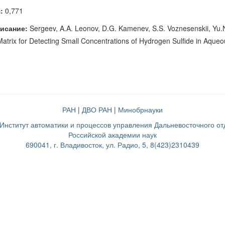
:
0,771
исание:
Sergeev, A.A. Leonov, D.G. Kamenev, S.S. Voznesenskii, Yu.
trix for Detecting Small Concentrations of Hydrogen Sulfide in Aqueous 
РАН
|
ДВО РАН
|
Минобрнауки
нститут автоматики и процессов управления Дальневосточного о
Российской академии наук
690041, г. Владивосток, ул. Радио, 5, 8(423)2310439