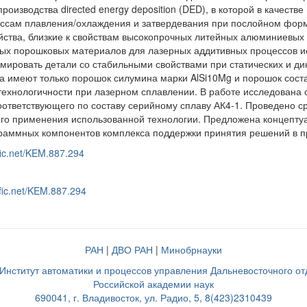
роизводства directed energy deposition (DED), в которой в качест
ссам плавления/охлаждения и затвердевания при послойном форм
ства, близкие к свойствам высокопрочных литейных алюминиевых 
х порошковых материалов для лазерных аддитивных процессов ис
ировать детали со стабильными свойствами при статических и дин
а имеют только порошок силумина марки AlSi10Mg и порошок соста
ехнологичности при лазерном сплавлении. В работе исследована 
оответствующего по составу серийному сплаву АК4-1. Проведено с
го применения использованной технологии. Предложена концептуал
аммных компонентов комплекса поддержки принятия решений в п
fic.net/KEM.887.294
ific.net/KEM.887.294
РАН
|
ДВО РАН
|
Минобрнауки
нститут автоматики и процессов управления Дальневосточного о
Российской академии наук
690041, г. Владивосток, ул. Радио, 5, 8(423)2310439