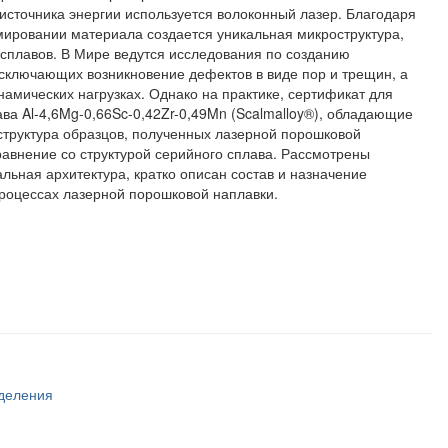
ве источника энергии используется волоконный лазер. Благодаря
ировании материала создается уникальная микроструктура,
сплавов. В Мире ведутся исследования по созданию
ключающих возникновение дефектов в виде пор и трещин, а
амических нагрузках. Однако на практике, сертификат для
ва Al-4,6Mg-0,66Sc-0,42Zr-0,49Mn (Scalmalloy®), обладающие
структура образцов, полученных лазерной порошковой
равнение со структурой серийного сплава. Рассмотрены
ьная архитектура, кратко описан состав и назначение
роцессах лазерной порошковой наплавки.
тделения