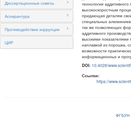
Диссертационные советы
технологии аддитивного п
высокоскоростным проце
придающая деталям свой
Аспирантура
специальных алюминиевы
так же позволяющих форм
Противодействие коррупции
аддитивного производств
высокими показателями т
ЦИР
наплавкой из порошка, с
возможности практическо
информационных и прогр
DOI:
10.4028/www.scienti
Ссылки:
https://www.scient
ФГБУН И