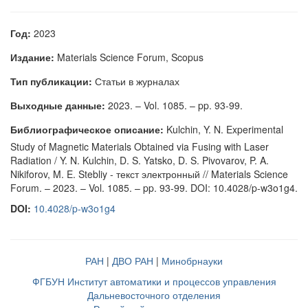
Год:
2023
Издание:
Materials Science Forum, Scopus
Тип публикации:
Статьи в журналах
Выходные данные:
2023. – Vol. 1085. – pp. 93-99.
Библиографическое описание:
Kulchin, Y. N. Experimental
Study of Magnetic Materials Obtained via Fusing with Laser
Radiation / Y. N. Kulchin, D. S. Yatsko, D. S. Pivovarov, P. A.
Nikiforov, M. E. Stebliy - текст электронный // Materials Science
Forum. – 2023. – Vol. 1085. – pp. 93-99. DOI: 10.4028/p-w3o1g4.
DOI:
10.4028/p-w3o1g4
РАН
|
ДВО РАН
|
Минобрнауки
ФГБУН Институт автоматики и процессов управления
Дальневосточного отделения