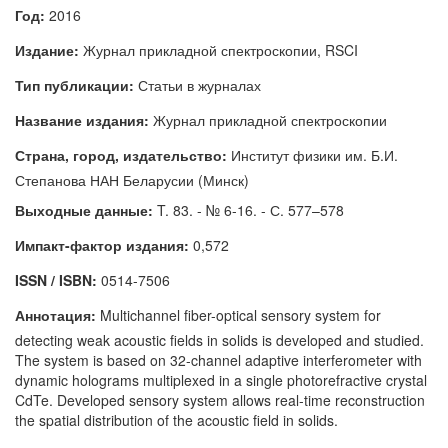
Год:
2016
Издание:
Журнал прикладной спектроскопии, RSCI
Тип публикации:
Статьи в журналах
Название издания:
Журнал прикладной спектроскопии
Страна, город, издательство:
Институт физики им. Б.И.
Степанова НАН Беларусии (Минск)
Выходные данные:
T. 83. - № 6-16. - С. 577–578
Импакт-фактор издания:
0,572
ISSN / ISBN:
0514-7506
Аннотация:
Multichannel fiber-optical sensory system for
detecting weak acoustic fields in solids is developed and studied.
The system is based on 32-channel adaptive interferometer with
dynamic holograms multiplexed in a single photorefractive crystal
CdTe. Developed sensory system allows real-time reconstruction
the spatial distribution of the acoustic field in solids.