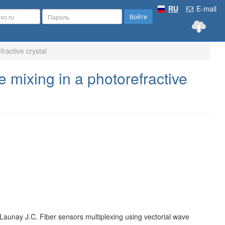
RU
E-mail
Войти
fractive crystal
e mixing in a photorefractive
Launay J.C. Fiber sensors multiplexing using vectorial wave