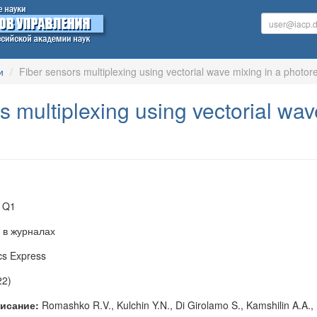
и
Fiber sensors multiplexing using vectorial wave mixing in a photore
s multiplexing using vectorial wav
, Q1
 в журналах
cs Express
22)
исание:
Romashko R.V., Kulchin Y.N., Di Girolamo S., Kamshilin A.A., 