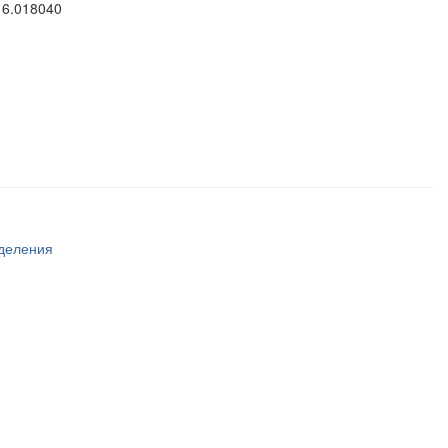
.16.018040
тделения