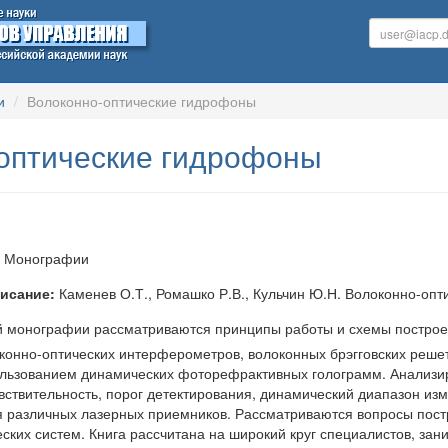
и
Волоконно-оптические гидрофоны
оптические гидрофоны
/ Монографии
исание:
Каменев О.Т., Ромашко Р.В., Кульчин Ю.Н. Волоконно-опт
 монографии рассматриваются принципы работы и схемы построен
онно-оптических интерферометров, волоконных брэгговских решет
льзованием динамических фоторефрактивных голограмм. Анализир
увствительность, порог детектирования, динамический диапазон из
я различных лазерных приемников. Рассматриваются вопросы пос
еских систем. Книга рассчитана на широкий круг специалистов, з