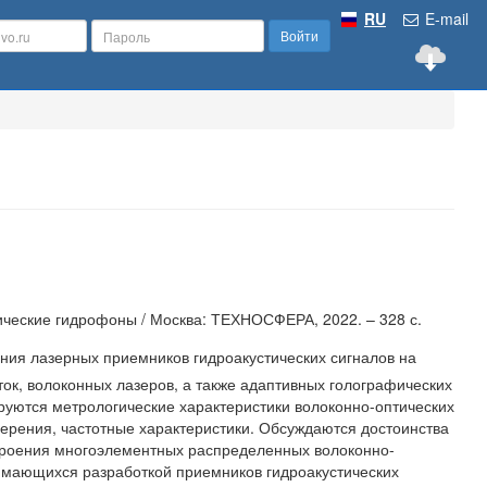
RU
E-mail
Войти
ические гидрофоны / Москва: ТЕХНОСФЕРА, 2022. – 328 с.
ия лазерных приемников гидроакустических сигналов на
ок, волоконных лазеров, а также адаптивных голографических
уются метрологические характеристики волоконно-оптических
мерения, частотные характеристики. Обсуждаются достоинства
троения многоэлементных распределенных волоконно-
анимающихся разработкой приемников гидроакустических