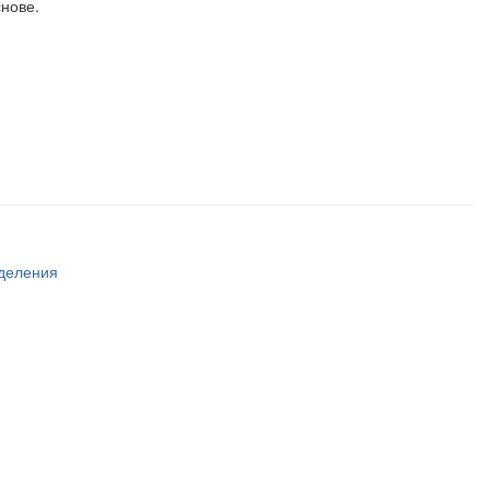
нове.
тделения