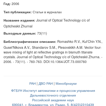
Год:
2006
Тип публикации:
Статьи в журналах
Название издания:
Journal of Optical Technology c/c of
Opticheskii Zhurnal
Выходные данные:
73(11)
Библиографическое описание:
Romashko R.V., Kul'Chin Y.N.,
Gusel'Nikova A.V., Shandarov S.M., Plesovskikh A.M. Vector four-
wave mixing of light at reflective gratings in bismuth titanate
crystals. Journal of Optical Technology c/c of Opticheskii Zhurna. -
2006. - 73(11). - 760-763. DOI:10.1364/JOT.73.000760
РАН
|
ДВО РАН
|
Минобрнауки
ФГБУН Институт автоматики и процессов управления
Дальневосточного отделения
Российской академии наук
690041, г. Владивосток, ул. Радио, 5, 8(423)2310439