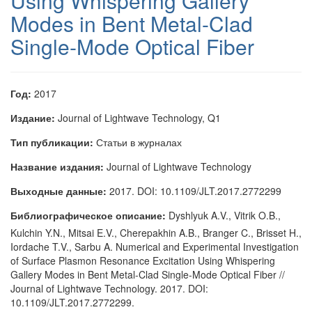
Using Whispering Gallery
Modes in Bent Metal-Clad
Single-Mode Optical Fiber
Год:
2017
Издание:
Journal of Lightwave Technology, Q1
Тип публикации:
Статьи в журналах
Название издания:
Journal of Lightwave Technology
Выходные данные:
2017. DOI: 10.1109/JLT.2017.2772299
Библиографическое описание:
Dyshlyuk A.V., Vitrik O.B.,
Kulchin Y.N., Mitsai E.V., Cherepakhin A.B., Branger C., Brisset H.,
Iordache T.V., Sarbu A. Numerical and Experimental Investigation
of Surface Plasmon Resonance Excitation Using Whispering
Gallery Modes in Bent Metal-Clad Single-Mode Optical Fiber //
Journal of Lightwave Technology. 2017. DOI:
10.1109/JLT.2017.2772299.