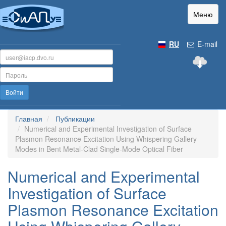
Меню
RU
E-mail
Войти
Главная
Публикации
Numerical and Experimental Investigation of Surface
Plasmon Resonance Excitation Using Whispering Gallery
Modes in Bent Metal-Clad Single-Mode Optical Fiber
Numerical and Experimental
Investigation of Surface
Plasmon Resonance Excitation