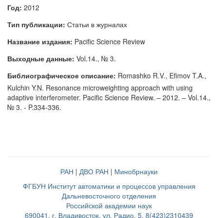
Год:
2012
Тип публикации:
Статьи в журналах
Название издания:
Pacific Science Review
Выходные данные:
Vol.14., № 3.
Библиографическое описание:
Romashko R.V., Efimov T.A.,
Kulchin Y.N. Resonance microweighting approach with using
adaptive interferometer. Pacific Science Review. – 2012. – Vol.14.,
№ 3. - P.334-336.
РАН
|
ДВО РАН
|
Минобрнауки
ФГБУН Институт автоматики и процессов управления
Дальневосточного отделения
Российской академии наук
690041, г. Владивосток, ул. Радио, 5, 8(423)2310439