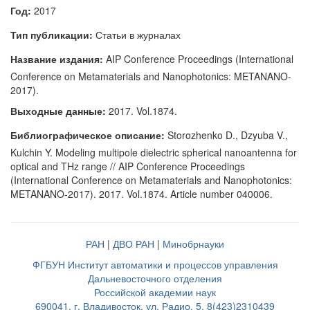
Год:
2017
Тип публикации:
Статьи в журналах
Название издания:
AIP Conference Proceedings (International
Conference on Metamaterials and Nanophotonics: METANANO-
2017).
Выходные данные:
2017. Vol.1874.
Библиографическое описание:
Storozhenko D., Dzyuba V.,
Kulchin Y. Modeling multipole dielectric spherical nanoantenna for
optical and THz range // AIP Conference Proceedings
(International Conference on Metamaterials and Nanophotonics:
METANANO-2017). 2017. Vol.1874. Article number 040006.
РАН
|
ДВО РАН
|
Минобрнауки
ФГБУН Институт автоматики и процессов управления
Дальневосточного отделения
Российской академии наук
690041, г. Владивосток, ул. Радио, 5, 8(423)2310439