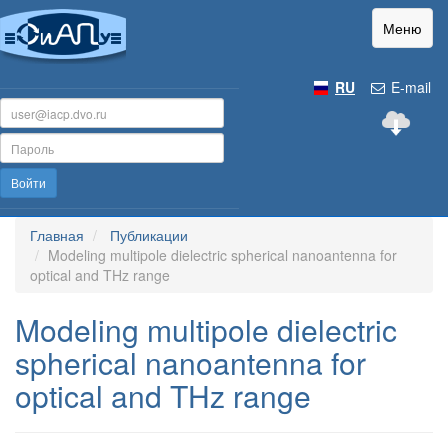
Меню
RU
E-mail
Войти
Главная
Публикации
Modeling multipole dielectric spherical nanoantenna for
optical and THz range
Modeling multipole dielectric
spherical nanoantenna for
optical and THz range