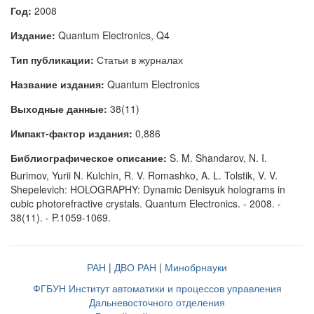
Год:
2008
Издание:
Quantum Electronics, Q4
Тип публикации:
Статьи в журналах
Название издания:
Quantum Electronics
Выходные данные:
38(11)
Импакт-фактор издания:
0,886
Библиографическое описание:
S. M. Shandarov, N. I.
Burimov, Yurii N. Kulchin, R. V. Romashko, A. L. Tolstik, V. V.
Shepelevich: HOLOGRAPHY: Dynamic Denisyuk holograms in
cubic photorefractive crystals. Quantum Electronics. - 2008. -
38(11). - P.1059-1069.
РАН
|
ДВО РАН
|
Минобрнауки
ФГБУН Институт автоматики и процессов управления
Дальневосточного отделения