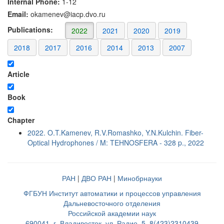
Internal Phone:
1-12
Email:
okamenev@iacp.dvo.ru
Publications:
2022
2021
2020
2019
2018
2017
2016
2014
2013
2007
Article
Book
Chapter
2022. O.T.Kamenev, R.V.Romashko, Y.N.Kulchin. Fiber-
Optical Hydrophones / M: TEHNOSFERA - 328 p., 2022
РАН
|
ДВО РАН
|
Минобрнауки
ФГБУН Институт автоматики и процессов управления
Дальневосточного отделения
Российской академии наук
690041, г. Владивосток, ул. Радио, 5, 8(423)2310439