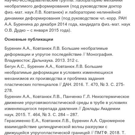
необратимого деформирования (под руководством доктор
физ.-мат. наук Л.В. Ковтанюк) и лабораторию нелинейной
динамики деформирования (под руководством чл.-корр. РАН
А.А. Буренина до декабря 2014 года, кандидата физ.-мат. наук
О.В. Дудко – с января 2015 года).
Основные публикации
Буренин А.А., Ковтанюк Л.В. Большие необратимые
деформации и упругое последействие // Монография.
Владивосток: Дальнаука. 2013. 312 с.
Бегун А.С., Буренин А.А., Ковтанюк Л.В. Большие
необратимые деформации в условиях изменяющихся
механизмов их производства и проблема задания
пластических потенциалов // ДАН. 2016. Т. 470, № 3. С. 275-
278.
Буренин А.А., Ковтанюк Л.В., Панченко Г.Л. Неизотермическое
движение упруговязкопластической среды в трубе в условиях
изменяющегося перепада давления // Доклады Академии
наук. 2015. Т. 464, № 3. С. 284 – 287.
Герасименко Е.А., Ковтанюк Л.В., Буренин А.А. Одномерное
взаимодействие цилиндрической волны разгрузки с
движущейся упругопластической границей // ПМТФ. 2018. Т.