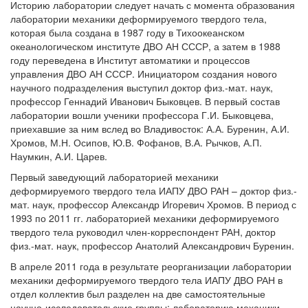
Историю лаборатории следует начать с момента образования
лаборатории механики деформируемого твердого тела,
которая была создана в 1987 году в Тихоокеанском
океанологическом институте ДВО АН СССР, а затем в 1988
году переведена в Институт автоматики и процессов
управления ДВО АН СССР. Инициатором создания нового
научного подразделения выступил доктор физ.-мат. наук,
профессор Геннадий Иванович Быковцев. В первый состав
лаборатории вошли ученики профессора Г.И. Быковцева,
приехавшие за ним вслед во Владивосток: А.А. Буренин, А.И.
Хромов, М.Н. Осипов, Ю.В. Фофанов, В.А. Рычков, А.П.
Наумкин, А.И. Царев.
Первый заведующий лабораторией механики
деформируемого твердого тела ИАПУ ДВО РАН – доктор физ.-
мат. наук, профессор Александр Игоревич Хромов. В период с
1993 по 2011 гг. лабораторией механики деформируемого
твердого тела руководил член-корреспондент РАН, доктор
физ.-мат. наук, профессор Анатолий Александрович Буренин.
В апреле 2011 года в результате реорганизации лаборатории
механики деформируемого твердого тела ИАПУ ДВО РАН в
отдел коллектив был разделен на две самостоятельные
научно-исследовательские группы: лабораторию механики