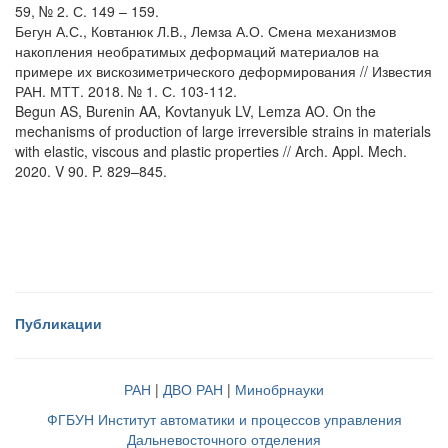
59, № 2. С. 149 – 159.
Бегун А.С., Ковтанюк Л.В., Лемза А.О. Смена механизмов
накопления необратимых деформаций материалов на
примере их вискозиметрического деформирования // Известия
РАН. МТТ. 2018. № 1. С. 103-112.
Begun AS, Burenin AA, Kovtanyuk LV, Lemza AO. On the
mechanisms of production of large irreversible strains in materials
with elastic, viscous and plastic properties // Arch. Appl. Mech.
2020. V 90. P. 829–845.
Публикации
РАН
|
ДВО РАН
|
Минобрнауки
ФГБУН Институт автоматики и процессов управления
Дальневосточного отделения