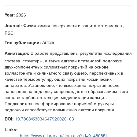
Year:
2026
Journal:
Физикохимия поверхности и защита материалов ,
RSCI
Тип публикации:
Article
Аннотация:
В работе представлены результаты исследования
состава, структуры, а также адгезии к титановой подложке
двухкомпонентных силикатных покрытий на основе
волластонита и силикатного связующего, перспективных в
качестве терморегулирующих покрытий космических
аппаратов. Установлено, что высыхание покрытия после
нанесения на подложку сопровождается образованием в его
составе карбоната кальция модификации кальцит.
Предварительное формирование пористой структуры
подложки способствует повышению адгезии покрытия.
DOI:
10.7868/S3034647926020103
Links:
https://www.elibrary.ru/item.asp?id=91480851