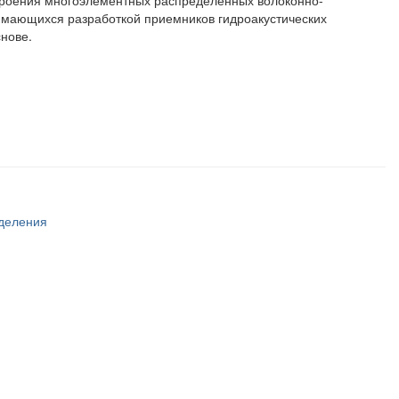
троения многоэлементных распределенных волоконно-
анимающихся разработкой приемников гидроакустических
нове.
тделения