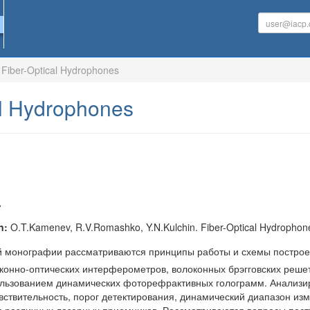
Fiber-Optical Hydrophones
al Hydrophones
A
n:
O.T.Kamenev, R.V.Romashko, Y.N.Kulchin. Fiber-Optical Hydropho
 монографии рассматриваются принципы работы и схемы построен
онно-оптических интерферометров, волоконных брэгговских решет
льзованием динамических фоторефрактивных голограмм. Анализир
увствительность, порог детектирования, динамический диапазон из