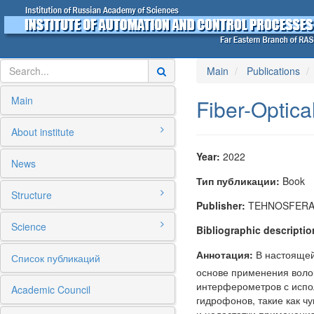
Main
Publications
Main
Fiber-Optic
About institute
Year:
2022
News
Тип публикации:
Book
Structure
Publisher:
TEHNOSFER
Science
Bibliographic descriptio
Аннотация:
В настоящей
Список публикаций
основе применения волок
интерферометров с испо
Academic Council
гидрофонов, такие как ч