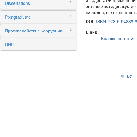
и недостатки применени
Dissertations
оптических гидроакустич
сигналов, волоконно-опт
Postgraduate
DOI:
ISBN: 978-5-94836-
Противодействие коррупции
Links:
Волоконно-оптич
ЦИР
ФГБУН И