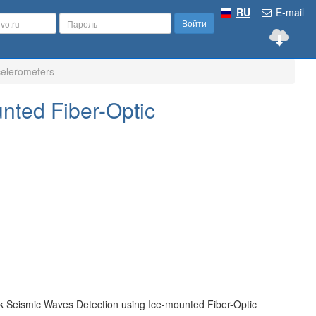
RU
E-mail
Войти
celerometers
nted Fiber-Optic
ak Seismic Waves Detection using Ice-mounted Fiber-Optic