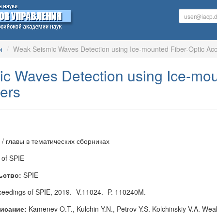
и
Weak Seismic Waves Detection using Ice-mounted Fiber-Optic Ac
c Waves Detection using Ice-mou
ers
 / главы в тематических сборниках
 of SPIE
ьство:
SPIE
eedings of SPIE, 2019.- V.11024.- P. 110240M.
исание:
Kamenev O.T., Kulchin Y.N., Petrov Y.S. Kolchinskiy V.A. We