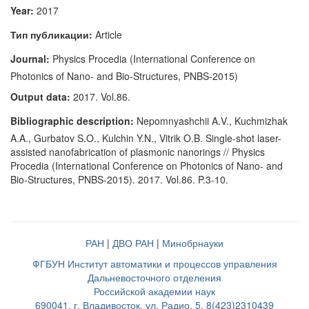
Year:
2017
Тип публикации:
Article
Journal:
Physics Procedia (International Conference on
Photonics of Nano- and Bio-Structures, PNBS-2015)
Output data:
2017. Vol.86.
Bibliographic description:
Nepomnyashchii A.V., Kuchmizhak
A.A., Gurbatov S.O., Kulchin Y.N., Vitrik O.B. Single-shot laser-
assisted nanofabrication of plasmonic nanorings // Physics
Procedia (International Conference on Photonics of Nano- and
Bio-Structures, PNBS-2015). 2017. Vol.86. P.3-10.
РАН
|
ДВО РАН
|
Минобрнауки
ФГБУН Институт автоматики и процессов управления
Дальневосточного отделения
Российской академии наук
690041, г. Владивосток, ул. Радио, 5, 8(423)2310439