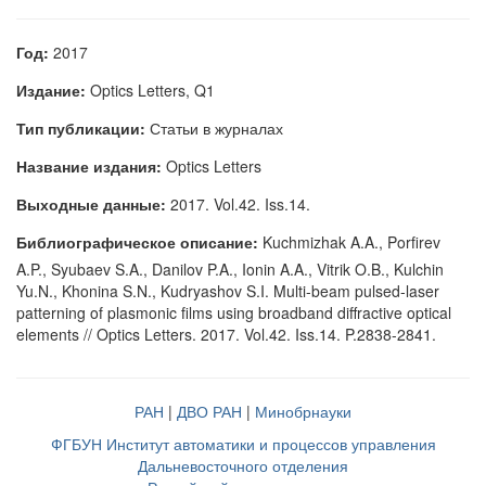
Год:
2017
Издание:
Optics Letters, Q1
Тип публикации:
Статьи в журналах
Название издания:
Optics Letters
Выходные данные:
2017. Vol.42. Iss.14.
Библиографическое описание:
Kuchmizhak A.A., Porfirev
A.P., Syubaev S.A., Danilov P.A., Ionin A.A., Vitrik O.B., Kulchin
Yu.N., Khonina S.N., Kudryashov S.I. Multi-beam pulsed-laser
patterning of plasmonic films using broadband diffractive optical
elements // Optics Letters. 2017. Vol.42. Iss.14. P.2838-2841.
РАН
|
ДВО РАН
|
Минобрнауки
ФГБУН Институт автоматики и процессов управления
Дальневосточного отделения