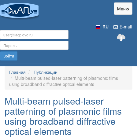
Меню
RU
E-mail
Войти
Главная
Публикации
Multi-beam pulsed-laser patterning of plasmonic films
using broadband diffractive optical elements
Multi-beam pulsed-laser
patterning of plasmonic films
using broadband diffractive
optical elements