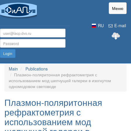
Меню
RU
E-mail
Login
Main
Publications
Плазмон-поляритонная рефрактометрия с
использованием мод шепчущей галереи в изогнутом
одномодовом световоде
Плазмон-поляритонная
рефрактометрия с
использованием мод