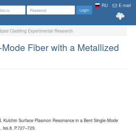
RU
E-mail
Login
lized Cladding Experimental Research
Mode Fiber with a Metallized
u. N. Kulchin Surface Plasmon Resonance in a Bent Single-Mode
. Iss.8. P.727–729.