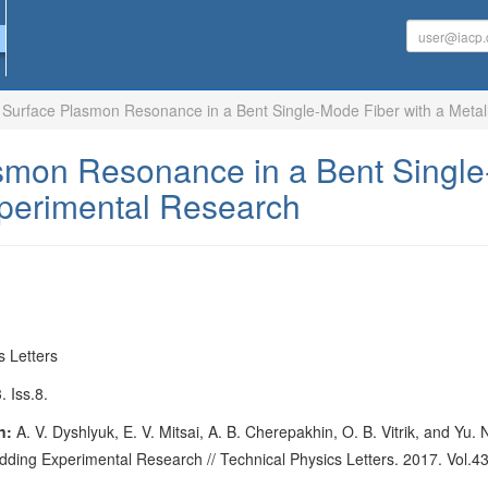
Surface Plasmon Resonance in a Bent Single-Mode Fiber with a Metal
smon Resonance in a Bent Single-
perimental Research
s Letters
. Iss.8.
n:
A. V. Dyshlyuk, E. V. Mitsai, A. B. Cherepakhin, O. B. Vitrik, and Y
adding Experimental Research // Technical Physics Letters. 2017. Vol.43