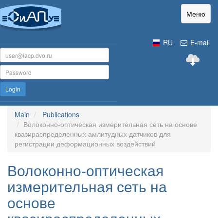
Меню
RU
E-mail
Login
Main
Publications
Волоконно-оптическая измерительная сеть на основе
квазираспределенных амлитудных датчиков для
регистрации деформационных воздействий
Волоконно-оптическая
измерительная сеть на
основе