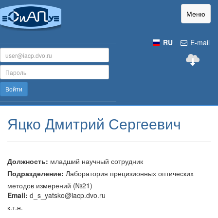
Меню
RU
E-mail
Войти
Яцко Дмитрий Сергеевич
Должность:
младший научный сотрудник
Подразделение:
Лаборатория прецизионных оптических
методов измерений (№21)
Email:
d_s_yatsko@iacp.dvo.ru
к.т.н.