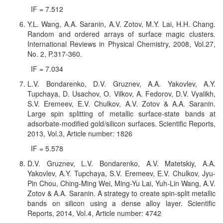
IF = 7.512
Y.L. Wang, A.A. Saranin, A.V. Zotov, M.Y. Lai, H.H
.
Chang.
Random and ordered arrays of surface magic clusters.
International Reviews in Physical Chemistry, 2008, Vol.27,
No. 2, P.317-360.
IF = 7.034
L.V. Bondarenko, D.V. Gruznev, A.A. Yakovlev, A.Y.
Tupchaya, D. Usachov, O. Vilkov, A. Fedorov, D.V. Vyalikh,
S.V. Eremeev, E.V. Chulkov, A.V. Zotov & A.A. Saranin.
Large spin splitting of metallic surface-state bands at
adsorbate-modified gold/silicon surfaces. Scientific Reports,
2013, Vol.3, Article number: 1826
IF = 5.578
D.V. Gruznev, L.V. Bondarenko, A.V. Matetskiy, A.A.
Yakovlev, A.Y. Tupchaya, S.V. Eremeev, E.V. Chulkov, Jyu-
Pin Chou, Ching-Ming Wei, Ming-Yu Lai, Yuh-Lin Wang, A.V.
Zotov & A.A. Saranin. A strategy to create spin-split metallic
bands on silicon using a dense alloy layer. Scientific
Reports, 2014, Vol.4, Article number: 4742