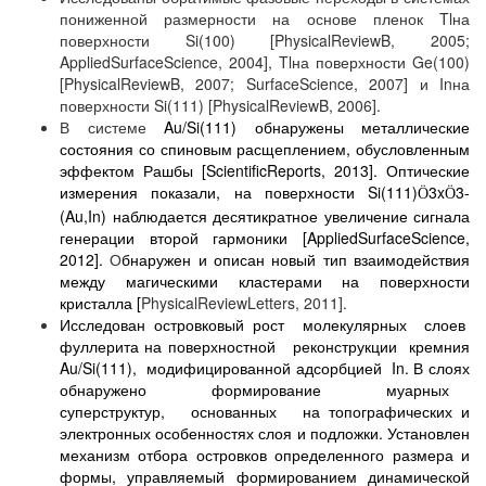
пониженной размерности на основе пленок
Tl
на
поверхности
Si
(100) [
Physical
Review
B
, 2005;
Applied
Surface
Science
, 2004],
Tl
на поверхности
Ge
(100)
[
Physical
Review
B
, 2007;
Surface
Science
, 2007] и
In
на
поверхности
Si
(111) [
Physical
Review
B
, 2006].
В системе
Au
/
Si
(111) обнаружены металлические
состояния со спиновым расщеплением, обусловленным
эффектом Рашбы [
Scientific
Reports
, 2013]. Оптические
измерения показали, на поверхности
Si
(111)
3
x
3-
Ö
Ö
(
Au
,
In
) наблюдается десятикратное увеличение сигнала
генерации второй гармоники [
Applied
Surface
Science
,
2012].
О
бнаружен и описан новый тип взаимодействия
между магическими кластерами на поверхности
кристалла [
Physical
Review
Letters
, 2011].
Исследован островковый рост молекулярных слоев
фуллерита на поверхностной реконструкции кремния
Au
/
Si
(111), модифицированной адсорбцией In. В слоях
обнаружено формирование муарных
суперструктур, основанных на топографических и
электронных особенностях слоя и подложки. Установлен
механизм отбора островков определенного размера и
формы, управляемый формированием динамической