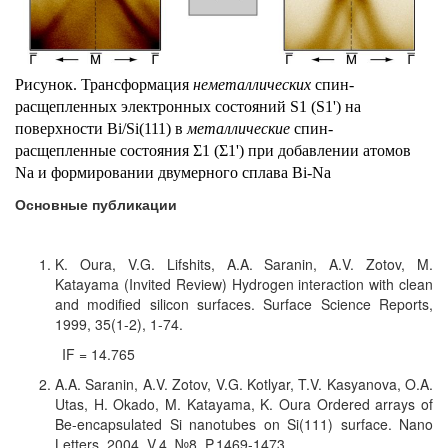
Рис
унок
. Трансформация
неметаллических
спин-
расщепленных электронных состояний
S
1 (
S
1') на
поверхности Bi/Si(111) в
металлические
спин-
расщепленные состояния Σ1 (Σ1') при добавлении атомов
Na и формировании двумерного сплава Bi-Na
Основные публикации
K. Oura, V.G. Lifshits, A.A. Saranin, A.V. Zotov, M.
Katayama (Invited Review) Hydrogen interaction with clean
and modified silicon surfaces. Surface Science Reports,
1999, 35(1-2), 1-74.
IF
=
14.765
A.A. Saranin, A.V. Zotov, V.G. Kotlyar, T.V. Kasyanova, O.A.
Utas, H. Okado, M. Katayama, K. Oura Ordered arrays of
Be-encapsulated Si nanotubes on Si(111) surface.
Nano
Letters
, 2004, V.4, №8, P.1469-1473.