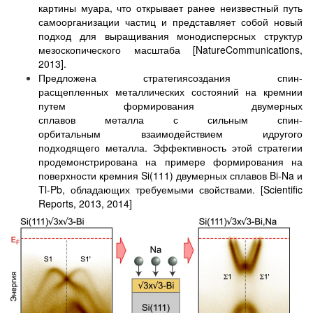
картины муара, что открывает ранее неизвестный путь
самоорганизации частиц и представляет собой новый
подход для выращивания монодисперсных структур
мезоскопического масштаба [
Nature
Communications
,
2013].
Предложена
стратегия
создания
спин-
расщепленных
металлических
состояний на кремнии
путем формирования двумерных
сплавов
металла
с
сильным
спин-
орбитальным
взаимодействием и
другого
подходящего
металла. Эффективность этой стратегии
продемонстрирована на примере формирования на
поверхности кремния Si(111) двумерных сплавов Bi-Na и
Tl-Pb, обладающих требуемыми свойствами.
[Scientific
Reports, 2013, 2014]