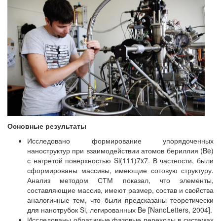
Основные результаты
Исследовано формирование упорядоченных
наноструктур при взаимодействии атомов бериллия (Be)
с нагретой поверхностью Si(111)7x7. В частности, были
сформированы массивы, имеющие сотовую структуру.
Анализ методом СТМ показал, что элементы,
составляющие массив, имеют размер, состав и свойства
аналогичные тем, что были предсказаны теоретически
для нанотрубок Si, легированных Be [
Nano
Letters
, 2004].
Исследованы обратимые фазовые переходы в системах