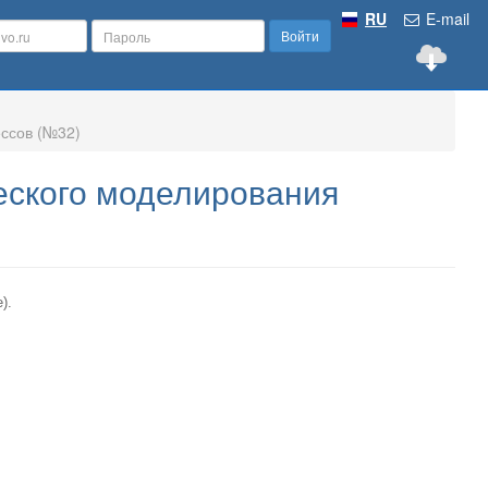
RU
E-mail
Войти
ссов (№32)
еского моделирования
е).