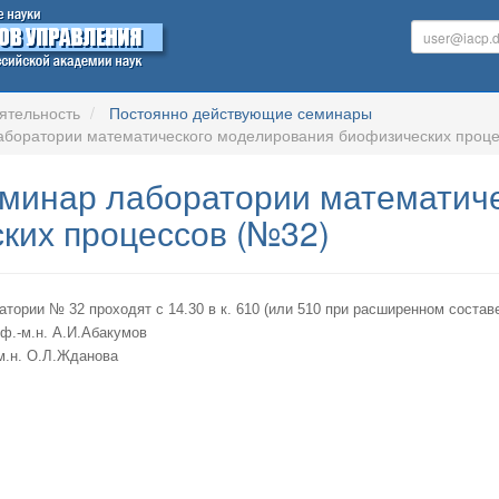
ятельность
Постоянно действующие семинары
аборатории математического моделирования биофизических проце
минар лаборатории математич
ких процессов (№32)
тории № 32 проходят с 14.30 в к. 610 (или 510 при расширенном состав
.ф.-м.н. А.И.Абакумов
м.н. О.Л.Жданова