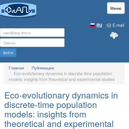
Меню
RU
E-mail
Войти
Главная
Публикации
Eco-evolutionary dynamics in discrete-time population
models: insights from theoretical and experimental studies
Eco-evolutionary dynamics in
discrete-time population
models: insights from
theoretical and experimental