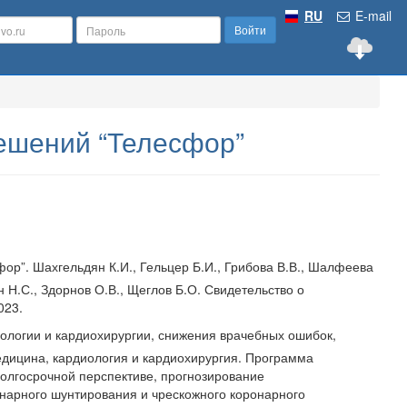
RU
E-mail
Войти
ешений “Телесфор”
р”. Шахгельдян К.И., Гельцер Б.И., Грибова В.В., Шалфеева
син Н.С., Здорнов О.В., Щеглов Б.О. Свидетельство о
023.
ологии и кардиохирургии, снижения врачебных ошибок,
дицина, кардиология и кардиохирургия. Программа
олгосрочной перспективе, прогнозирование
нарного шунтирования и чрескожного коронарного