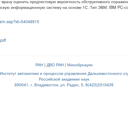
 врачу оценить предтестовую вероятность обструктивного пораже
скую информационную систему на основе 1С. Тип ЭВМ: IBM PC-совме
u/item.asp?id=54048915
pdf
РАН
|
ДВО РАН
|
Минобрнауки
нститут автоматики и процессов управления Дальневосточного о
Российской академии наук
690041, г. Владивосток, ул. Радио, 5, 8(423)2310439