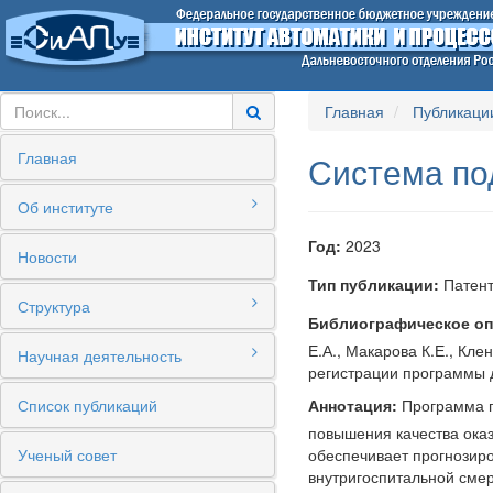
Главная
Публикаци
Главная
Система по
Об институте
Год:
2023
Новости
Тип публикации:
Патент
Структура
Библиографическое оп
Е.А., Макарова К.Е., Клен
Научная деятельность
регистрации программы д
Список публикаций
Аннотация:
Программа п
повышения качества ока
Ученый совет
обеспечивает прогнозир
внутригоспитальной сме