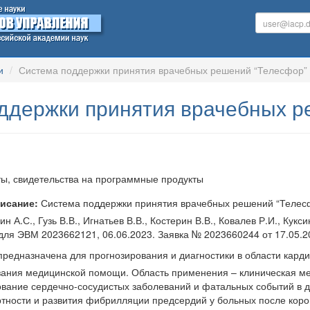
и
Система поддержки принятия врачебных решений “Телесфор”
ддержки принятия врачебных р
ы, свидетельства на программные продукты
исание:
Система поддержки принятия врачебных решений “Телесфо
ин А.С., Гузь В.В., Игнатьев В.В., Костерин В.В., Ковалев Р.И., Кук
ля ЭВМ 2023662121, 06.06.2023. Заявка № 2023660244 от 17.05.2
редназначена для прогнозирования и диагностики в области карди
зания медицинской помощи. Область применения – клиническая ме
ование сердечно-сосудистых заболеваний и фатальных событий в д
ртности и развития фибрилляции предсердий у больных после коро