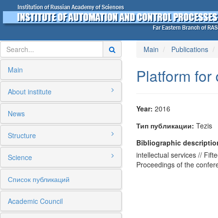
Main
Publications
Main
Platform for
About institute
Year:
2016
News
Тип публикации:
Tezis
Structure
Bibliographic descriptio
intellectual services // Fi
Science
Proceedings of the confer
Список публикаций
Academic Council