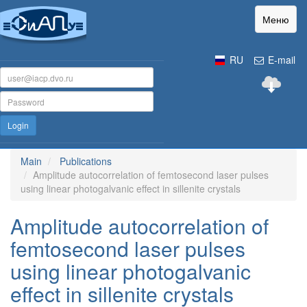
Меню
RU
E-mail
Login
Main
Publications
Amplitude autocorrelation of femtosecond laser pulses
using linear photogalvanic effect in sillenite crystals
Amplitude autocorrelation of
femtosecond laser pulses
using linear photogalvanic
effect in sillenite crystals