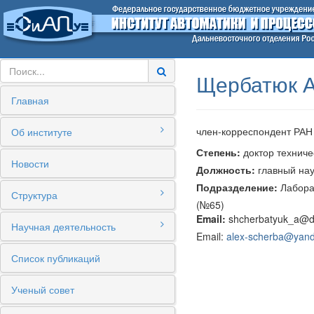
Щербатюк А
Главная
член-корреспондент РАН
Об институте
Степень:
доктор техниче
Новости
Должность:
главный на
Подразделение:
Лабора
Структура
(№65)
Email:
shcherbatyuk_a@d
Научная деятельность
Email:
alex-scherba@yand
Список публикаций
Ученый совет