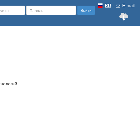
RU
E-mail
Войти
хнологий