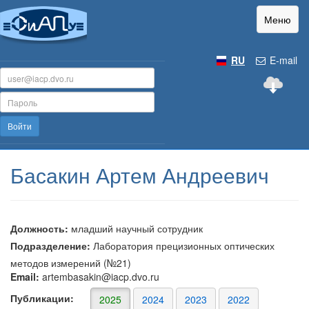
Меню
RU
E-mail
Войти
Басакин Артем Андреевич
Должность:
младший научный сотрудник
Подразделение:
Лаборатория прецизионных оптических
методов измерений (№21)
Email:
artembasakin@iacp.dvo.ru
Публикации:
2025
2024
2023
2022