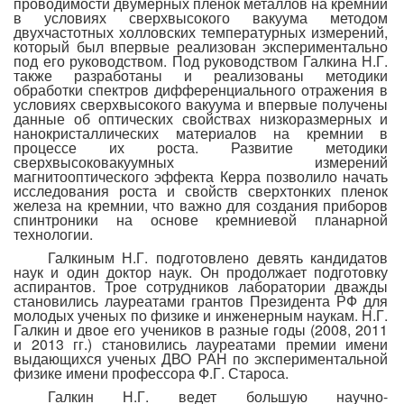
проводимости двумерных пленок металлов на кремнии
в условиях сверхвысокого вакуума методом
двухчастотных холловских температурных измерений,
который был впервые реализован экспериментально
под его руководством. Под руководством Галкина Н.Г.
также разработаны и реализованы методики
обработки спектров дифференциального отражения в
условиях сверхвысокого вакуума и впервые получены
данные об оптических свойствах низкоразмерных и
нанокристаллических материалов на кремнии в
процессе их роста. Развитие методики
сверхвысоковакуумных измерений
магнитооптического эффекта Керра позволило начать
исследования роста и свойств сверхтонких пленок
железа на кремнии, что важно для создания приборов
спинтроники на основе кремниевой планарной
технологии.
Галкиным Н.Г. подготовлено девять кандидатов
наук и один доктор наук. Он продолжает подготовку
аспирантов. Трое сотрудников лаборатории дважды
становились лауреатами грантов Президента РФ для
молодых ученых по физике и инженерным наукам. Н.Г.
Галкин и двое его учеников в разные годы (2008, 2011
и 2013 гг.) становились лауреатами премии имени
выдающихся ученых ДВО РАН по экспериментальной
физике имени профессора Ф.Г. Староса.
Галкин Н.Г. ведет большую научно-