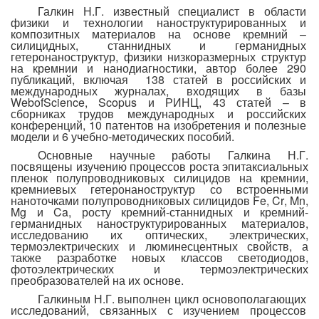
Галкин Н.Г. известный специалист в области
физики и технологии наноструктурированных и
композитных материалов на основе кремний –
силицидных, станнидных и германидных
гетеронаноструктур, физики низкоразмерных структур
на кремнии и нанодиагностики, автор более 290
публикаций,
включая
138 статей в российских и
международных журналах, входящих в базы
Web
of
Science
,
Scopus
и РИНЦ, 43 статей – в
сборниках трудов международных и российских
конференций, 10 патентов на изобретения и полезные
модели и 6 учебно-методических пособий.
Основные научные работы Галкина Н.Г.
посвящены изучению процессов роста эпитаксиальных
пленок полупроводниковых силицидов на кремнии,
кремниевых гетеронаноструктур со встроенными
наноточками полупроводниковых силицидов
Fe
,
Cr
,
Mn
,
Mg
и
Ca
, росту кремний-станнидных и кремний-
германидных наноструктурированных материалов,
исследованию их оптических, электрических,
термоэлектрических и люминесцентных свойств, а
также разработке новых классов светодиодов,
фотоэлектрических и термоэлектрических
преобразователей на их основе.
Галкиным Н.Г. выполнен цикл основополагающих
исследований, связанных с изучением процессов