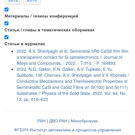
Материалы / тезисы конференций
Статьи / главы в тематических сборниках
Статьи в журналах
2022. A.V. Shevlyagin et al. Semimetal hR6-CaSi2 thin film:
a transparent contact for Si optoelectronics // Journal of
Alloys and Compounds. - 2022. - T.910. - P. 164893.
2022. N.G. Galkin, K.N. Galkin, A.V. Tupkalo, E.Yu.
Subbotin, I.M. Chernev, A.V. Shevlyagin and V.V. Khovailo /
Conduction Mechanisms and Thermoelectric Properties of
Semimetallic CaSi and CaSi2 Films on Si(100) and Si(111)
Substrates // Physics of the Solid State, 2022, Vol. 64, No.
12, pp. 616–623
РАН
|
ДВО РАН
|
Минобрнауки
ФГБУН Институт автоматики и процессов управления