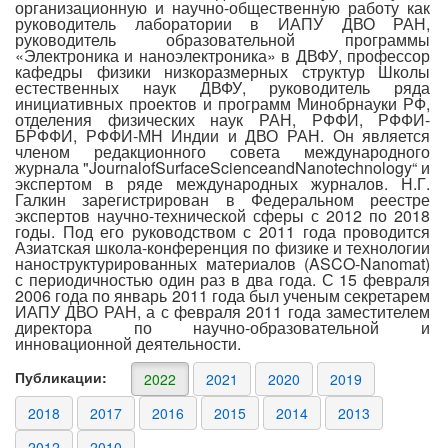
организационную и научно-общественную работу как
руководитель лаборатории в ИАПУ ДВО РАН,
руководитель образовательной программы
«Электроника и наноэлектроника» в ДВФУ, профессор
кафедры физики низкоразмерных структур Школы
естественных наук ДВФУ, руководитель ряда
инициативных проектов и программ Минобрнауки РФ,
отделения физических наук РАН, РФФИ, Р
ФФИ
-
БРФФИ, РФФИ-МН Индии и ДВО РАН. Он является
членом редакционного совета международного
журнала "
Journal
of
Surface
Science
and
Nanotechnology
“ и
экспертом в ряде международных журналов. Н.Г.
Галкин зарегистрирован в Федеральном реестре
экспертов научно-технической сферы с 2012 по 2018
годы.
Под его руководством с 2011 года проводится
Азиатская школа-конференция по физике и технологии
наноструктурированных материалов (
ASCO
-
Nanomat
)
с периодичностью один раз в два года.
С 15 февраля
2006 года по январь 2011 года был ученым секретарем
ИАПУ ДВО РАН, а с февраля 2011 года заместителем
директора по научно-образовательной и
инновационной деятельности.
Публикации:
2022
2021
2020
2019
2018
2017
2016
2015
2014
2013
2012
2010