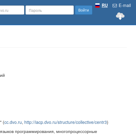
RU
E-mail
Войти
гий
 (
cc.dvo.ru
,
http://iacp.dvo.ru/structure/collective/centr3
)
я языков программирования, многопроцессорные