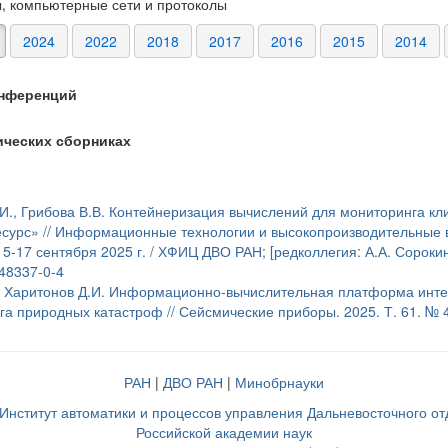
, компьютерные сети и протоколы
2024
2022
2018
2017
2016
2015
2014
онференций
тических сборниках
.И., Грибова В.В. Контейнеризация вычислений для мониторинга к
сурс» // Информационные технологии и высокопроизводительные в
15-17 сентября 2025 г. / ХФИЦ ДВО РАН; [редколлегия: А.А. Сорокин
48337-0-4
., Харитонов Д.И. Информационно-вычислительная платформа инте
а природных катастроф // Сейсмические приборы. 2025. Т. 61. № 4.
РАН
|
ДВО РАН
|
Минобрнауки
нститут автоматики и процессов управления Дальневосточного о
Российской академии наук