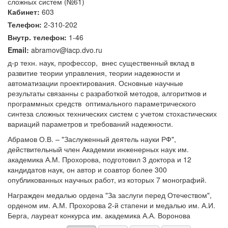
сложных систем (№61)
Кабинет:
603
Телефон:
2-310-202
Внутр. телефон:
1-46
Email:
abramov@iacp.dvo.ru
д-р техн. наук, профессор, внес существенный вклад в
развитие теории управления, теории надежности и
автоматизации проектирования. Основные научные
результаты связанны с разработкой методов, алгоритмов и
программных средств оптимального параметрического
синтеза сложных технических систем с учетом стохастических
вариаций параметров и требований надежности.
Абрамов О.В. – "Заслуженный деятель науки РФ",
действительный член Академии инженерных наук им.
академика А.М. Прохорова, подготовил 3 доктора и 12
кандидатов наук, он автор и соавтор более 300
опубликованных научных работ, из которых 7 монографий.
Награжден медалью ордена "За заслуги перед Отечеством",
орденом им. А.М. Прохорова 2-й стапени и медалью им. А.И.
Берга, лауреат конкурса им. академика А.А. Воронова