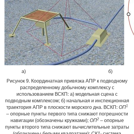
а) б)
Рисунок 9. Координатная привязка АПР к подводному
распределенному добычному комплексу
с
использованием ВСКП: а) модельная сцена с
подводным комплексом; б) начальная и инспекционная
1
траектория АПР в плоскости морского дна. ВСКП:
ОП
– опорные пункты первого типа снижают погрешности
2
навигации (обозначены кружками);
ОП
– опорные
пункты второго типа снижают вычислительные затраты
(обозначены белыми квадратами);
СК1
- система