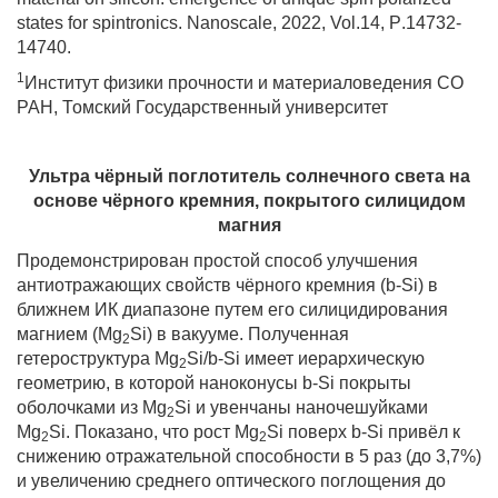
states for spintronics. Nanoscale
, 2022,
Vol
.14,
P
.14732-
14740.
1
Институт физики прочности и материаловедения СО
РАН, Томский Государственный университет
Ультра чёрный поглотитель солнечного света на
основе чёрного кремния, покрытого силицидом
магния
Продемонстрирован простой способ улучшения
антиотражающих свойств чёрного кремния (
b
-
Si
) в
ближнем ИК диапазоне путем его силицидирования
магнием (
Mg
Si
) в вакууме. Полученная
2
гетероструктура Mg
Si/b-Si имеет иерархическую
2
геометрию, в которой наноконусы b-Si покрыты
оболочками из Mg
Si и увенчаны наночешуйками
2
Mg
Si. По
казано, что рост
Mg
Si поверх b-Si привёл к
2
2
снижению отражательной способности в 5 раз (до 3,7%)
и увеличению среднего оптического поглощения до