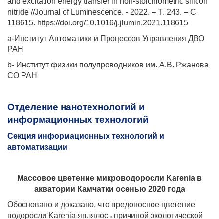
and excitation energy transfer in non-stoichiometric silicon
nitride //Journal of Luminescence. - 2022. –
Т
. 243. –
С
.
118615. https://doi.org/10.1016/j.jlumin.2021.118615
a
-Институт Автоматики и Процессов Управления ДВО
РАН
b
- Институт физики полупроводников им. А.В. Ржанова
СО РАН
Отделение нанотехнологий и
информационных технологий
Секция информационных технологий и
автоматизации
Массовое цветение микроводоросли
Karenia
в
акватории Камчатки осенью 2020 года
Обосновано и доказано, что вредоносное цветение
водоросли
Karenia
являлось причиной экологической