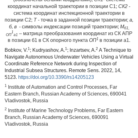
координат начальной траектории в позиции С1;
СК2
-
система координат инспекционной траектории в
позиции С2;
Т
- точка в заданной позиции траектории;
а,
б, в
- символы индексации позиций траектории;
М
б1,
1
– матрица преобразования координат из СК АПР
ОП
а1
1
в позиции б1 в СК опорного пункта
ОП
в позиции а1.
1
1
2
Bobkov, V.
; Kudryashov, A.
; Inzartsev, A.
A Technique to
Navigate Autonomous Underwater Vehicles Using a Virtual
Coordinate Reference Network during Inspection of
Industrial Subsea Structures. Remote Sens. 2022, 14,
5123.
https://doi.org/10.3390/rs14205123
1
Institute of Automation and Control Processes, Far
Eastern Branch, Russian Academy of Sciences, 690041
Vladivostok, Russia
2
Institute of Marine Technology Problems, Far Eastern
Branch, Russian Academy of Sciences,
690091
Vladivostok, Russia