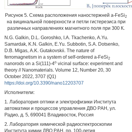
Рисунок 5. Схема расположения наностержней
a
-
FeSi
2
на вицинальной поверхности и петли гистерезиса при
различных направлениях магнитного поля при 300 К.
N
.
G
.
Galkin
,
D
.
L
.
Goroshko
,
I
.
A
.
Tkachenko
,
A
.
Yu
.
Samardak
,
K
.
N
.
Galkin
,
E
.
Yu
.
Subbotin
,
S
.
A
.
Dotsenko
,
D
.
B
.
Migas
,
A
.
K
.
Gutakovskii
.
The nature of
ferromagnetism in a system of self-ordered
a
-FeSi
2
o
nanorods on a Si(111)-4
vicinal surface: experiment and
theory // Nanomaterials. Volume 12, Number 20, 30
October 2022, 3707 (Q1)
https://doi.org/10.3390/nano12203707
Исполнители
:
1.
Лаборатория оптики и электрофизики Института
автоматики и процессов управления ДВО РАН, ул.
Радио, д. 5, 690041 Владивосток, Россия
2.
Лаборатория химической радиоспектроскопии
Института химии ДВО РАН, пр. 100-летия