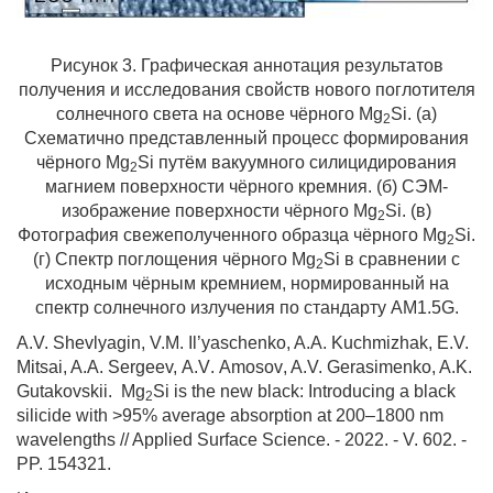
Рисунок 3. Графическая аннотация результатов
получения и исследования свойств нового поглотителя
солнечного света на основе чёрного
Mg
Si
. (а)
2
Схематично представленный процесс формирования
чёрного
Mg
Si
путём вакуумного силицидирования
2
магнием поверхности чёрного кремния. (б) СЭМ-
изображение поверхности чёрного
Mg
Si
. (в)
2
Фотография свежеполученного образца чёрного
Mg
Si
.
2
(г) Спектр поглощения чёрного
Mg
Si
в сравнении с
2
исходным чёрным кремнием, нормированный на
спектр солнечного излучения по стандарту AM1.5G.
A.V. Shevlyagin, V.M. Il’yaschenko, A.A. Kuchmizhak, E.V.
Mitsai, A.A. Sergeev,
A
.
V
.
Amosov
, A.V. Gerasimenko, A.K.
Gutakovskii.
Mg
Si is the new black: Introducing a black
2
silicide with >95% average absorption at 200–1800 nm
wavelengths // Applied Surface Science. - 2022. - V. 602. -
PP. 154321.