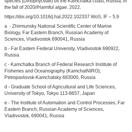
species (Dinophyceae) off the Kamchatka coast, Russia, in
the fall of 2020//Harmful algae. 2022.
https://doi.org/10.1016/j.hal.2022.102337 WoS, IF – 5.9
a
- Zhirmunsky National Scientific Center of Marine
Biology, Far Eastern
Branch, Russian Academy of
Sciences, Vladivostok 690041, Russia
b - Far Eastern Federal University, Vladivostok 690922,
Russia
c - Kamchatka Branch of Federal Research Institute of
Fisheries and
Oceanography (KamchatNIRO),
Petropavlovsk-Kamchatsky 683000, Russia
d - Graduate School of Agricultural and Life Sciences,
University of
Tokyo, Tokyo 113-8657, Japan
e - The Institute of Automation and Control Processes, Far
Eastern
Branch, Russian Academy of Sciences,
Vladivostok, 690041, Russia