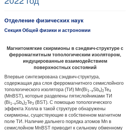
2022 год
Отделение физических наук
Секция Общей физики и астрономии
Магнитомягкие скирмионы в сэндвич-структуре с
ферромагнитным топологическим изолятором,
индуцированные взаимодействием
поверхностных состояний
Впервые синтезирована сэндвич-структура,
содержащая два слоя ферромагнитного семислойного
топологического изолятора (ТИ) Mn(Bi
Sb
)
Te
1−x
x
2
4
(MnBST), которые разделены пятислойниками ТИ
(Bi
Sb
)
Te
(BST). С помощью топологического
1−x
x
2
3
эффекта Холла в такой структуре обнаружены
скирмионы, существующие в собственном магнитном
поле ТИ. Наличие дальнего порядка атомов Mn в
семислойном MnBST приводит к сильному обменному