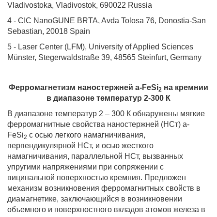
Vladivostoka, Vladivostok, 690022 Russia
4
- CIC NanoGUNE BRTA, Avda Tolosa 76, Donostia-San
Sebastian, 20018 Spain
5 -
Laser Center (LFM), University of Applied Sciences
Münster, Stegerwaldstraße 39, 48565 Steinfurt, Germany
Ферромагнетизм наностержней
a
-
FeSi
на кремнии
2
в диапазоне температур 2-300 К
В диапазоне температур 2 – 300 К обнаружены мягкие
ферромагнитные свойства наностержней (НСт) a-
FeSi
с осью легкого намагничивания,
2
перпендикулярной НСт, и осью жесткого
намагничивания, параллельной НСт, вызванных
упругими напряжениями при сопряжении с
вицинальной поверхностью кремния. Предложен
механизм возникновения ферромагнитных свойств в
диамагнетике, заключающийся в возникновении
объемного и поверхностного вкладов атомов железа в