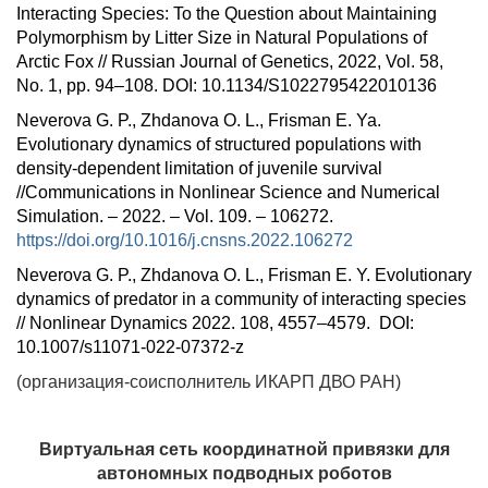
Interacting Species: To the Question about Maintaining
Polymorphism by Litter Size in Natural Populations of
Arctic Fox // Russian Journal of Genetics, 2022, Vol. 58,
No. 1, pp. 94–108. DOI: 10.1134/S1022795422010136
Neverova G. P., Zhdanova O. L., Frisman E. Ya.
Evolutionary dynamics of structured populations with
density-dependent limitation of juvenile survival
//Communications in Nonlinear Science and Numerical
Simulation. – 2022. – Vol. 109. – 106272.
https://doi.org/10.1016/j.cnsns.2022.106272
Neverova G. P., Zhdanova O. L., Frisman E. Y. Evolutionary
dynamics of predator in a community of interacting species
// Nonlinear Dynamics 2022.
108, 4557–4579.
DOI:
10.1007/s11071-022-07372-z
(организация-соисполнитель ИКАРП ДВО РАН)
Виртуальная сеть координатной привязки для
автономных подводных роботов