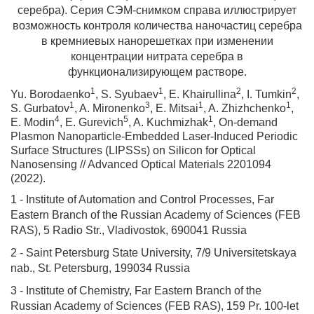
серебра). Серия СЭМ-снимком справа иллюстрирует
возможность контроля количества наночастиц серебра
в кремниевых нанорешетках при изменении
концентрации нитрата серебра в
функционализирующем растворе.
1
1
2
2
Yu. Borodaenko
, S. Syubaev
, E. Khairullina
, I. Tumkin
,
1
3
1
1
S. Gurbatov
, A. Mironenko
, E. Mitsai
, A. Zhizhchenko
,
4
5
1
E. Modin
, E. Gurevich
, A. Kuchmizhak
, On-demand
Plasmon Nanoparticle-Embedded Laser-Induced Periodic
Surface Structures (LIPSSs) on Silicon for Optical
Nanosensing // Advanced Optical Materials 2201094
(2022).
1 -
Institute of Automation and Control Processes, Far
Eastern Branch of the Russian Academy of Sciences (FEB
RAS), 5 Radio Str., Vladivostok, 690041 Russia
2
- Saint Petersburg State University, 7/9 Universitetskaya
nab., St. Petersburg, 199034 Russia
3
- Institute of Chemistry, Far Eastern Branch of the
Russian Academy of Sciences (FEB RAS), 159 Pr. 100-let