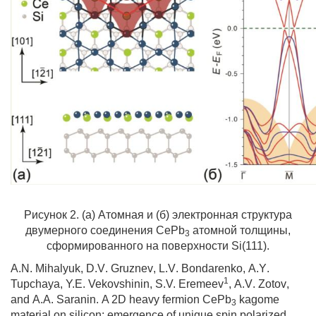
Рисунок 2. (а) Атомная и (б) электронная структура
двумерного соединения CePb
атомной толщины,
3
сформированного на поверхности Si(111).
A
.
N
.
Mihalyuk
,
D
.
V
.
Gruznev
,
L
.
V
.
Bondarenko
,
A
.
Y
.
1
Tupchaya
, Y.E. Vekovshinin, S.V. Eremeev
,
A
.
V
.
Zotov
,
and
A
.
A
.
Saranin
.
A 2D heavy fermion CePb
kagome
3
material on silicon: emergence of unique spin polarized