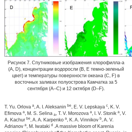
Рисунок 7. Спутниковые изображения хлорофилла-а
(
A
,
D
), концентрации водоросли (
B
,
E
темно-зеленый
цвет) и температуры поверхности океана (
C
,
F
) в
восточных заливах полуострова Камчатка за 5
сентября (
A
–
C
) и 12 октября (
D
–
F
).
a
be
c
T. Yu. Orlova
, A. I. Aleksanin
, E. V. Lepskaya
, K. V.
a
a
a
Efimova
, M. S. Selina
, T. V. Morozova
, I. V. Stonik
, V.
a
be
a
b
A. Kachur
, A. A. Karpenko
, K. A. Vinnikov
, A. V.
a
d
Adrianov
, M. Iwataki
.A massive bloom of Karenia