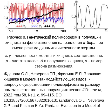
Рисунок 8. Генетический полиморфизм в популяции
хищника на фоне изменения направления отбора при
смене режима динамики численности жертвы.
x
,
y
– численности жертвы и хищника, соответственно;
p
– частота аллеля
А
в популяции хищника,
n
– номер
сезона размножения.
Жданова О.Л., Неверова Г.П., Фрисман Е.Я. Эволюция
хищника в модели взаимодействующих видов: к
вопросу о существовании полиморфизма по размеру
помета в естественных популяциях песцов // Генетика,
2022, том 58, № 1, с. 99–115.
DOI:
10.31857/S0016675822010131 (Zhdanova O.L., Neverova
G.P., and Frisman E.Ya. Predator Evolution in a Model of