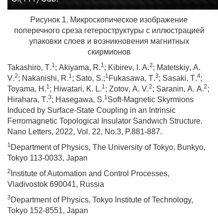
Рисунок 1. Микроскопическое изображение
поперечного среза гетероструктуры с иллюстрацией
упаковки слоев и возникновения магнитных
скирмионов
1
1
2
Takashiro
,
T
.
;
Akiyama
,
R
.
;
Kibirev
,
I
.
A
.
;
Matetskiy
,
A
.
2
1
1
3
4
V
.
;
Nakanishi
,
R
.
;
Sato
,
S
.;
Fukasawa
,
T
.
;
Sasaki
,
T
.
;
1
1
2
2
Toyama
,
H
.
;
Hiwatari
,
K
.
L
.
;
Zotov
,
A
.
V
.
;
Saranin
,
A
.
A
.
;
3
1
Hirahara
,
T
.
;
Hasegawa
,
S
.
Soft
-
Magnetic
Skyrmions
Induced
by
Surface
-
State
Coupling
in
an
Intrinsic
Ferromagnetic
Topological
Insulator
Sandwich
Structure
.
Nano Letters,
2022
,
Vol. 22, No.3, P.881-887.
1
Department of Physics, The University of Tokyo, Bunkyo,
Tokyo 113-0033, Japan
2
Institute of Automation and Control Processes,
Vladivostok 690041, Russia
3
Department of Physics, Tokyo Institute of Technology,
Tokyo 152-8551, Japan