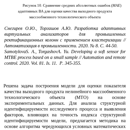
Рисунок 10. Сравнение средних абсолютных ошибок (
MAE
)
адаптивных ВА для оценки качества выходного продукта
массообменного технологического объекта
Снегирев О.Ю., Торгашов А.Ю. Разработка адаптивных
виртуальных анализаторов для промышленных
ректификационных колонн с применением кластеризации //
Автоматизация в промышленности. 2020. № 8. С. 44-50.
Samotylova
S
.
A
.,
Torgashov
A
.
Yu
.
Developing a soft sensor for
MTBE process based on a small sample // Automation and remote
control.
2020.
Vol
. 81.
Is
. 11.
P
. 345-355.
Решена задача построения модели для оценки показателя
качества выходного продукта нелинейного массообменного
технологического объекта (МТО) на основе
экспериментальных данных. Для анализа структурной
идентифицируемости исследуемого процесса и выявления
факторов, влияющих на точность индекса структурной
идентифицируемости модели, предлагается методика на
основе алгоритма чередующихся условных математических