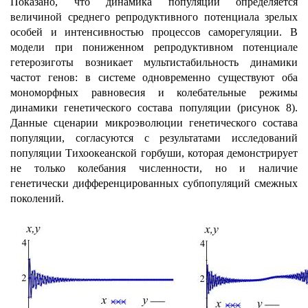
Показано, что динамика популяции определяется
величиной среднего репродуктивного потенциала зрелых
особей и интенсивностью процессов саморегуляции. В
модели при пониженном репродуктивном потенциале
гетерозиготы возникает мультистабильность динамики
частот генов: в системе одновременно существуют оба
мономорфных равновесия и колебательные режимы
динамики генетического состава популяции (рисунок 8).
Данные сценарии микроэволюции генетического состава
популяции, согласуются с результатами исследований
популяции Тихоокеанской горбуши, которая демонстрирует
не только колебания численности, но и наличие
генетически дифференцированных субпопуляций смежных
поколений.