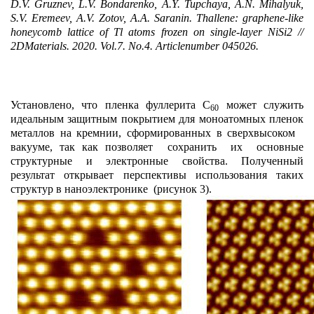
D.V. Gruznev, L.V. Bondarenko, A.Y. Tupchaya, A.N. Mihalyuk,
S.V. Eremeev, A.V. Zotov, A.A. Saranin. Thallene: graphene-like
honeycomb lattice of Tl atoms frozen on single-layer NiSi2 //
2DMaterials.
2020.
Vol
.7.
No
.4.
Article
number
045026.
Установлено, что пленка фуллерита С
может служить
60
идеальным защитным покрытием для моноатомных пленок
металлов на кремнии, сформированных в сверхвысоком
вакууме, так как позволяет сохранить их основные
структурные и электронные свойства. Полученный
результат открывает перспективы использования таких
структур в наноэлектронике (рисунок 3).