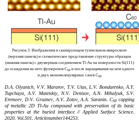
Рисунок 3. Изображения в сканирующем туннельном микроскопе
(верхняя панель) и схематическое представление структуры образцов
(нижняя панель) с двумерным соединением Tl-Au на поверхности Si(111)
до осаждения на него фуллеренов С
и после наращивания на нем одного
60
и двух мономолекулярных слоев С
60
D
.
A
.
Olyanich
,
V
.
V
.
Mararov
,
T
.
V
.
Utas
,
L
.
V
.
Bondarenko
,
A
.
Y
.
Tupchaya
,
A
.
V
.
Matetskiy
,
N
.
V
.
Denisov
,
A
.
N
.
Mihalyuk
,
S
.
V
.
Eremeev
,
D
.
V
.
Gruznev
,
A
.
V
.
Zotov
,
A
.
A
.
Saranin
.
C
capping
60
of metallic 2D Tl-Au compound with preservation of its basic
properties at the buried interface // Applied Surface Science.
2020.
Vol
.501.
Article
number
144253.