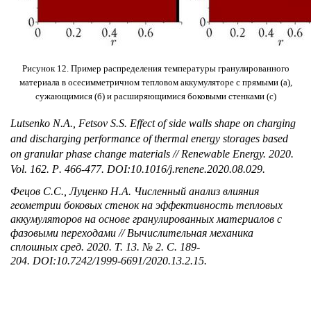
Рисунок 12.
Пример распределения температуры гранулированного
материала в осесимметричном тепловом аккумуляторе с прямыми (
a
),
сужающимися (б) и расширяющимися боковыми стенками (
c
)
Lutsenko N.A., Fetsov S.S. Effect of side walls shape on charging
and discharging performance of thermal energy storages based
on granular phase change materials // Renewable Energy.
2020.
Vol. 162.
P
. 466-477. DOI:10.1016/j.renene.2020.08.029.
Фецов С.С., Луценко Н.А. Численный анализ влияния
геометрии боковых стенок на эффективность тепловых
аккумуляторов на основе гранулированных материалов с
фазовыми переходами // Вычислительная механика
сплошных сред. 2020. Т. 13. № 2. С. 189-
204.
DOI:10.7242/1999-6691/2020.13.2.15.