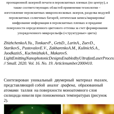
проекционной лазерной печати в перовскитных пленках (по центру), а
также соответствующих областей применения технологии –
изготовление перовскитных микрополосковых лазеров, разделка модулей
перовскитных солнечных батарей, оптическая запись/маркировка/
шифрование информации в перовскитных пленках и придание
поверхности определенного цветового оттенка за счет формирования
упорядоченного микрорельефа («структурные» цвета)
Zhizhchenko
A
.
Yu
.,
Tonkaev
P
.,
Gets
D
.,
Larin
A
.,
Zuev
D
.,
Starikov
S
.,
Pustovalov
E
.
V
.,
Zakharenko
A
.
M
.,
Kulinich
S
.
A
.,
Juodkazis
S
.,
Kuchmizhak
A
.,
Makarov
S
.
Light
Emitting
Nanophotonic
Designs
Enabled
by
Ultrafast
Laser
Proces
//
Small
. 2020.
Vol
. 16.
No
. 19.
Article
number
2000410.
Синтезирован уникальный двумерный материал
таллен
,
представляющий собой аналог
графена
, образованный
атомами таллия на поверхности моноатомного слоя
силицида никеля при пониженных температурах (рисунок
2).