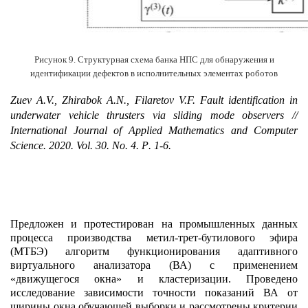
Рисунок 9. Структурная схема банка НПС для обнаружения и
идентификации дефектов в исполнительных элементах роботов
Zuev A.V., Zhirabok A.N., Filaretov V.F. Fault identification in
underwater vehicle thrusters via sliding mode observers //
International Journal of Applied Mathematics and Computer
Science.
2020.
Vol
. 30.
No
. 4.
P
. 1-6.
Предложен и протестирован на промышленных данных
процесса производства метил-трет-бутилового эфира
(МТБЭ) алгоритм функционирования адаптивного
виртуального анализатора (ВА) с применением
«движущегося окна» и кластеризации. Проведено
исследование зависимости точности показаний ВА от
ширины окна обучающей выборки и рассмотрены критерии