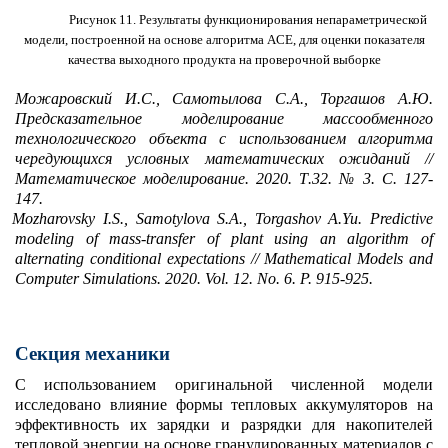
Рисунок 11. Результаты функционирования непараметрической
модели, построенной на основе алгоритма ACE, для оценки показателя
качества выходного продукта на проверочной выборке
Можаровский И.С., Самотылова С.А., Торгашов А.Ю.
Предсказательное моделирование массообменного
технологического объекта с использованием алгоритма
чередующихся условных математических ожиданий //
Математическое моделирование.
2020.
Т
.32. № 3.
С
. 127-
147.
Mozharovsky I.S., Samotylova S.A., Torgashov A.Yu. Predictive
modeling of mass-transfer of plant using an algorithm of
alternating conditional expectations // Mathematical Models and
Computer Simulations. 2020. Vol. 12. No. 6. P. 915-925.
Секция механики
С использованием оригинальной численной модели
исследовано влияние формы тепловых аккумуляторов на
эффективность их зарядки и разрядки для накопителей
тепловой энергии на основе гранулированных материалов с