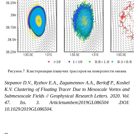
Рисунок 7. Кластеризация плавучих трассеров на поверхности океана
Stepanov D.V., Ryzhov E.A., Zagumennov A.A., Berloff P., Koshel
K.V. Clustering of Floating Tracer Due to Mesoscale Vortex and
Submesoscale Fields // Geophysical Research Letters.
2020.
Vol
.
47.
Iss
. 3.
Article
number
e
2019
GL
086504 .
DOI
:
10.1029/2019
GL
086504.