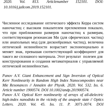
2020.
Vol
. 813.
Article
number
152101.
DOI
:
10.1016/
j
.
jallcom
.2019.152101.
Численное исследование оптического эффекта Керра систем
наночастиц с высоким показателем преломления показало,
что при приближении размеров наночастиц к размерам,
соответствующим резонансам Ми (для сферических частиц)
или анапольных мод (для дискообразных частиц), величина
оптической нелинейности возрастает экспоненциально и
меняет знак, превышая соответствующий коэффициент для
такого же сплошного материала. Этот результат полезен для
конструирования и создания метаматериалов с управляемой
оптической нелинейностью.
Panov A.V. Giant Enhancement and Sign Inversion of Optical
Kerr Nonlinearity in Random High Index Nanocomposites near
Mie Resonances // Annalen der Physik. 2020. Vol. 532. Iss. 6.
Article number 1900574. DOI 10.1002/andp.201900574.
Panov A.V. Optical Kerr nonlinearity of arrays of all-dielectric
high-index nanodisks in the vicinity of the anapole state // Optics
Letters. 2020. Vol. 45. Iss. 11. P. 3071-3074. DOI