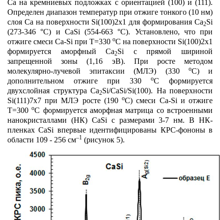
Ca
на кремниевых подложках с ориентацией (100) и (111).
Определен диапазон температур при отжиге тонкого (10 нм)
слоя
Ca
на поверхности
Si
(100)2
x
1 для формирования
Ca
Si
2
(273-346 °
C
) и
CaSi
(554-663 °
C
). Установлено, что при
о
отжиге смеси
Ca
-
Si
при Т=330
С на поверхности
Si
(100)2
x
1
формируется аморфный
Ca
Si
с прямой шириной
2
запрещенной зоны (1,16 эВ). При росте методом
о
молекулярно-лучевой эпитаксии (МЛЭ) (330
С) и
о
дополнительном отжиге при 330
С формируется
двухслойная структура
Ca
Si
/
CaSi
/
Si
(100). На поверхности
2
о
Si
(111)7
x
7 при МЛЭ росте (190
С) смеси
Ca
-
Si
и отжиге
о
Т=300
С формируется аморфная матрица со встроенными
нанокристаллами (НК)
CaSi
с размерами 3-7 нм. В НК-
пленках
CaSi
впервые идентифицированы КРС-фононы в
–1
области 109 - 256 см
(рисунок 5).