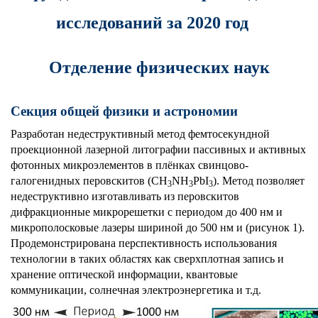
исследований за 2020 год
Отделение физических наук
Секция общей физики и астрономии
Разработан недеструктивный метод фемтосекундной
проекционной лазерной литографии пассивных и активных
фотонных микроэлементов в плёнках свинцово-
галогенидных перовскитов (
CH
NH
PbI
). Метод позволяет
3
3
3
недеструктивно изготавливать из перовскитов
дифракционные микрорешетки с периодом до 400 нм и
микрополосковые лазеры шириной до 500 нм и (рисунок 1).
Продемонстрирована перспективность использования
технологии в таких областях как сверхплотная запись и
хранение оптической информации, квантовые
коммуникации, солнечная электроэнергетика и т.д.