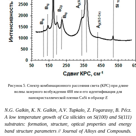
Рисунок 5. Спектр комбинационного рассеяния света (КРС) при длине
волны лазерного возбуждения 488 нм и его идентификация для
нанокристаллической пленки
CaSi
в образце
E
N
.
G
.
Galkin
,
K
.
N
.
Galkin
,
A
.
V
.
Tupkalo
,
Z
.
Fogarassy
,
B
.
P
é
cz
.
A low temperature growth of Ca silicides on Si(100) and Si(111)
substrates: formation, structure, optical properties and energy
band structure parameters // Journal of Alloys and Compounds.