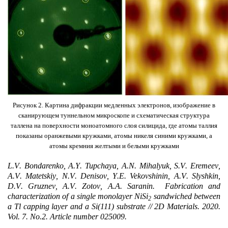
Рисунок 2. Картина дифракции медленных электронов, изображение в
сканирующем туннельном микроскопе и схематическая структура
таллена на поверхности моноатомного слоя силицида, где атомы таллия
показаны оранжевыми кружками, атомы никеля синими кружками, а
атомы кремния желтыми и белыми кружками
L
.
V
.
Bondarenko
,
A
.
Y
.
Tupchaya
,
A
.
N
.
Mihalyuk
,
S
.
V
.
Eremeev
,
A
.
V
.
Matetskiy
,
N
.
V
.
Denisov
,
Y
.
E
.
Vekovshinin
,
A
.
V
.
Slyshkin
,
D
.
V
.
Gruznev
,
A
.
V
.
Zotov
,
A
.
A
.
Saranin
.
Fabrication and
characterization of a single monolayer NiSi
sandwiched between
2
a Tl capping layer and a Si(111) substrate // 2D Materials. 2020.
Vol. 7. No.2. Article number 025009.