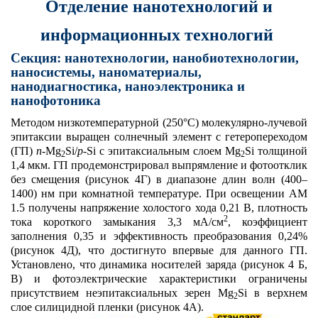
Отделение нанотехнологий и
информационных технологий
Секция: нанотехнологии, нанобиотехнологии,
наносистемы, наноматериалы,
нанодиагностика, наноэлектроника и
нанофотоника
Методом низкотемпературной (250°
C
) молекулярно-лучевой
эпитаксии выращен солнечный элемент с гетеропереходом
(ГП)
n
-
Mg
Si
/
p
-
Si
с эпитаксиальным слоем
Mg
Si
толщиной
2
2
1,4 мкм. ГП продемонстрировал выпрямление и фотоотклик
без смещения (рисунок 4Г) в диапазоне длин волн (400–
1400) нм при комнатной температуре. При освещении
AM
1.5 получены напряжение холостого хода 0,21 В, плотность
2
тока короткого замыкания 3,3 мА/см
, коэффициент
заполнения 0,35 и эффективность преобразования 0,24%
(рисунок 4Д), что достигнуто впервые для данного ГП.
Установлено, что динамика носителей заряда (рисунок 4 Б,
В) и фотоэлектрические характеристики ограничены
присутствием неэпитаксиальных зерен
Mg
Si
в верхнем
2
слое силицидной пленки (рисунок 4А).