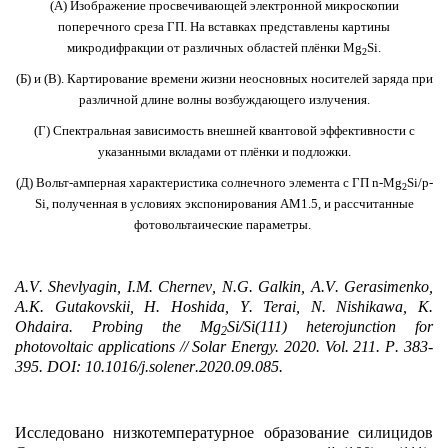
(А) Изображение просвечивающей электронной микроскопии
поперечного среза ГП. На вставках представлены картины
микродифракции от различных областей плёнки Mg
Si.
2
(Б) и (В). Картирование времени жизни неосновных носителей заряда при
различной длине волны возбуждающего излучения.
(Г) Спектральная зависимость внешней квантовой эффективности с
указанными вкладами от плёнки и подложки.
(Д) Вольт-амперная характеристика солнечного элемента с ГП n-Mg
Si/p-
2
Si, полученная в условиях экспонирования АМ1.5, и рассчитанные
фотовольтаические параметры.
A
.
V
.
Shevlyagin
,
I
.
M
.
Chernev
,
N
.
G
.
Galkin
,
A
.
V
.
Gerasimenko
,
A
.
K
.
Gutakovskii
,
H
.
Hoshida
,
Y
.
Terai
,
N
.
Nishikawa
,
K
.
Ohdaira
.
Probing the Mg
Si/Si(111) heterojunction for
2
photovoltaic applications // Solar Energy.
2020.
Vol
. 211.
P
. 383-
395.
DOI
: 10.1016/
j
.
solener
.2020.09.085.
Исследовано низкотемпературное образование силицидов