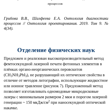
процессов
Грибова В.В., Шалфеева Е.А. Онтология диагностики
процессов // Онтология проектирования. 2019. Том 9. №
4(34).
Отделение физических наук
Предложен и реализован высокопроизводительный метод
фемтосекундной лазерной печати фотонных элементов в
плёнках органо-неорганических перовскитов
(
CH
NH
PbI
), не разрушающий их оптические свойства в
3
3
3
отличие от методов литографии, использующие жидкостное
или ионное травление (рисунок 7). Предложенный метод
позволяет изготавливать одномодовые микродисковые
лазеры с минимальным размером 2 мкм и порогом лазерной
2
генерации ~ 150 мкДж/см
при наносекундной оптической
накачке.