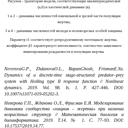
Рисунок - Траектории модели, соответствующие квазипериодической
(а,б) и хаотической динамике (в).
1 и 2 – динамика численностей ювенильной и зрелой части популяции
жертвы,
3 и 4 – динамика численностей молоди и половозрелых особей хищника.
Параметр r1 соответствует репродуктивному потенциалу жертвы,
коэффициент β1 характеризует интенсивность плотностно-зависимого
лимитирования рождаемости в популяции жертвы
Neverova
G
.
P
.,
Zhdanova
O
.
L
.,
Bapan
Ghosh
,
Frisman
E
.
Ya
.
Dynamics of a discrete-time stage-structured predator–prey
system with Holling type II response function // Nonlinear
dynamics. 2019. Vol. 98. Is. 1. P. 427–446. DOI:
10.1007/s11071-019-05202-3.
Неверова Г.П., Жданова О.Л., Фрисман Е.Я. Моделирование
динамики сообщества «хищник – жертва» при наличии
возрастных структур // Математическая биология и
биоинформатика. 2019. Т.14. № 1. С. 77–93. DOI:
10.17537/2019.14.77.