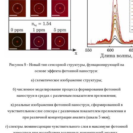
Рисунок 9 - Новый тип сенсорной структуры, функционирующей на
основе эффекта фотонной наноструи:
а) схематическое изображение структуры;
б) численное моделирование процесса формирования фотонной
наноструи в средах с различным показателем преломления;
в) реальные изображения фотонной наноструи, сформированной в
чувствительном слое сенсора с различным показателем преломления и
при различной концентрации аналита (шкала 5 мкм);
г) спектры люминесценции чувствительного слоя в максимуме фотонной
наноструи при воздействии различных концентраций аналита