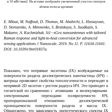
и 10 мВт/мкм2. На вставке изображён увеличенный участок спектров
вблизи полосы кремния
E. Mitsai, M. Naffouti, D. Thomas, M. Ababrchi, L. Hassayoun,
D. Storozenko, A. Mironenko, S. Bratskaya, S. Juodkazis, S.
Makarov, A. Kuchmizhak.
Si1−xGex nanoantennas with tailored
Raman response and light-to-heat conversion for advanced
sensing applications // Nanoscale. 2019. No 11. P. 11634-11641
.
DOI: 10.1039/c9nr01837a.
Показано, что непрямые экситоны (IX) возбуждаемые на
поверхности раздела диэлектрических наночастица (НЧ) –
матрица проявляют свойства топологичности и переходят в
непрямой 2D экситон с ростом радиуса НЧ. Это приводит к
гигантской по сравнению с атомными и молекулярными
электронными переходами поляризуемости НЧ,
пропорциональной отношению диэлектрической
проницаемости поверхности раздела и массы IX.
Обнаружено, что зависимость энергетического спектра IX