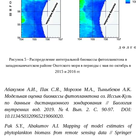
Рисунок 5 - Распределение интегральной биомассы фитопланктона в
западнокамчатском районе Охотского моря в периоды с мая по октябрь в
2015 и 2016 гг.
Абакумов А.И., Пак С.Я., Морозов М.А., Тыныбеков А.К.
Модельная оценка биомассы фитопланктона оз. Иссык-Куль
по данным дистанционного зондирования // Биология
внутренних вод. 2019. №4. Вып. 2. С. 90-97.
DOI:
10.1134/S0320965219060020.
Pak S.Y., Abakumov A.I. Mapping of model estimates of
phytoplankton biomass from remote sensing data // Springer