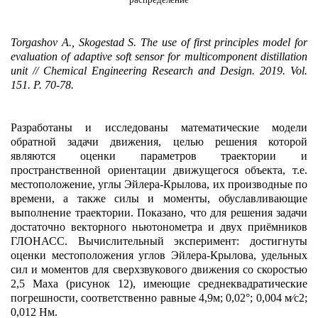
Torgashov A., Skogestad S. The use of first principles model for
evaluation of adaptive soft sensor for multicomponent distillation
unit // Chemical Engineering Research and Design. 2019. Vol.
151. P. 70-78.
Разработаны и исследованы математические модели
обратной задачи движения, целью решения которой
являются оценки параметров траектории и
пространственной ориентации движущегося объекта, т.е.
местоположение, углы Эйлера-Крылова, их производные по
времени, а также силы и моменты, обуславливающие
выполнение траектории. Показано, что для решения задачи
достаточно векторного ньютонометра и двух приёмников
ГЛОНАСС. Вычислительный эксперимент: достигнуты
оценки местоположения углов Эйлера-Крылова, удельных
сил и моментов для сверхзвукового движения со скоростью
2,5 Маха (рисунок 12), имеющие среднеквадратические
погрешности, соответственно равные 4,9м; 0,02°; 0,004 м⁄с2;
0,012 Нм.