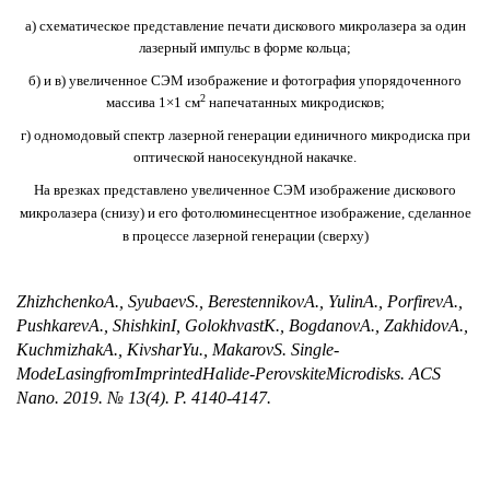
а) схематическое представление печати дискового микролазера за один
лазерный импульс в форме кольца;
б) и в) увеличенное СЭМ изображение и фотография упорядоченного
2
массива 1×1 см
напечатанных микродисков;
г) одномодовый спектр лазерной генерации единичного микродиска при
оптической наносекундной накачке.
На врезках представлено увеличенное СЭМ изображение дискового
микролазера (снизу) и его фотолюминесцентное изображение, сделанное
в процессе лазерной генерации (сверху)
Zhizhchenko
A
.,
Syubaev
S
.,
Berestennikov
A
.,
Yulin
A
.,
Porfirev
A
.,
Pushkarev
A
.,
Shishkin
I
,
Golokhvast
K
.,
Bogdanov
A
.,
Zakhidov
A
.,
Kuchmizhak
A
.,
Kivshar
Yu
.,
Makarov
S
.
Single
-
Mode
Lasing
from
Imprinted
Halide
-
Perovskite
Microdisks
.
ACS
N
ano. 2019. № 13(4). P
. 4140-4147.