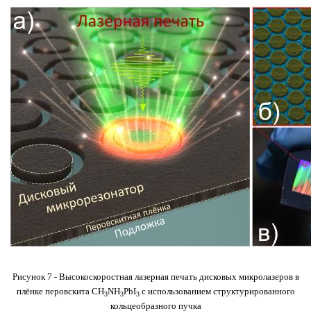
Рисунок 7 - Высокоскоростная лазерная печать дисковых микролазеров в
плёнке перовскита
CH
NH
PbI
с использованием структурированного
3
3
3
кольцеобразного пучка