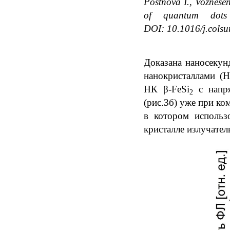
Postnova I., Voznesen
of quantum dots 
DOI:
10.1016/j.colsu
Доказана наносекун
нанокристаллами (Н
НК β-FeSi
с напря
2
(рис.3б) уже при ко
в котором использ
кристалле излучате