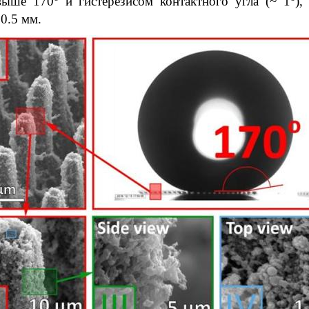
выше 170
и гистерезисом контактного угла (~ 1
),
0.5 мм.