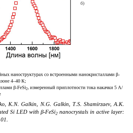
б)
йных наноструктурах со встроенными нанокристаллами β-
азоне 4–40 К;
ллами β-FeSi
, измеренный приплотности тока накачки 5 А/
2
е
ko
,
K
.
N
.
Galkin
,
N
.
G
.
Galkin
,
T
.
S
.
Shamirzaev
,
A
.
K
.
ated Si LED with β-FeSi
nanocrystals in active layer:
2
101.