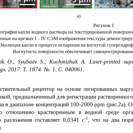
а) 
Рисунок 1
тография капли водного раствора на текстурированной поверхно
нные на врезках I – IV СЭМ изображения текстуры демонстрир
 Эволюция капли в процессе испарения на вогнутой супергидро
Вогнутость поверхности обеспечивает самоцентрирование
rik O., Syubaev S., Kuchmizhak A. Laser-printed sup
ngs. 2017.
Т
. 1874. №.
1. С. 040061.
ствительный рецептор на основе легированных марг
кой, предназначенный для регистрации растворенного
ана в диапазоне концентраций 100-2000
ppm
(рис.2а). 
о отношению крастворенным в водной среде орган
-1
о разложения составляет 0.0341 с
, что на два пор
.