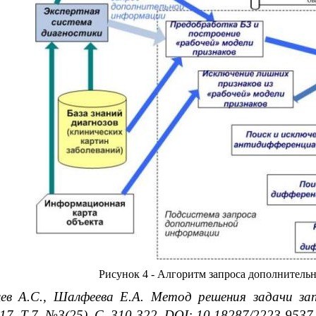
Рисунок 4 - Алгоритм запроса дополнител
щев А.С., Шалфеева Е.А. Метод решения задачи за
7. Т.7. №3(25). С. 310-322. DOI: 10.18287/2223-9537