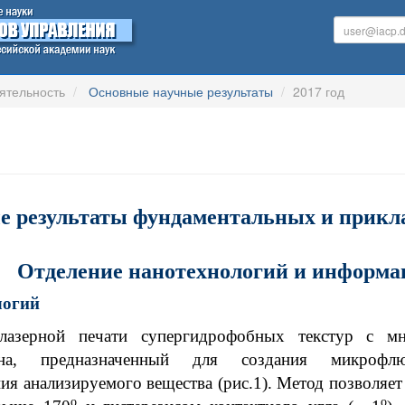
ятельность
Основные научные результаты
2017 год
 результаты фундаментальных и приклад
Отделение нанотехнологий и информ
логий
 лазерной печати супергидрофобных текстур с м
илена, предназначенный для создания микро
ия анализируемого вещества (рис.1). Метод позволяет
о
о