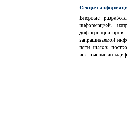
Секция информаци
Впервые разработ
информацией, нап
дифференциаторов 
запрашиваемой инфо
пяти шагов: постр
исключение антидиф