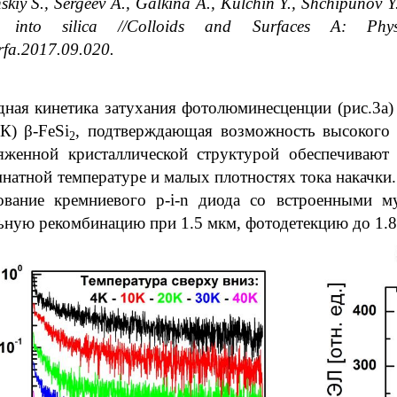
skiy S., Sergeev A., Galkina A., Kulchin Y., Shchipunov 
into silica //Colloids and Surfaces A: Physi
rfa.2017.09.020.
дная кинетика затухания фотолюминесценции (рис.3а
К) β-FeSi
, подтверждающая возможность высокого б
2
женной кристаллической структурой обеспечивают
мнатной температуре и малых плотностях тока накачк
ование кремниевого p-i-n диода со встроенными м
льную рекомбинацию при 1.5 мкм, фотодетекцию до 1.8