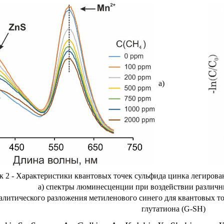
а)
к 2 - Характеристики квантовых точек сульфида цинка легирова
а) спектры люминесценции при воздействии различн
талитического разложения метиленового синего для квантовых 
глутатиона (
G
-
SH
)