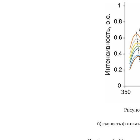
Рисуно
б) скорость фотока