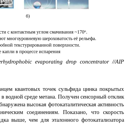
б)
о
сти с контактным углом смачивания ~170
.
уют многоуровневую шероховатость её рельефа.
фобной текстурированной поверхности.
 капли в процессе испарения
erhydrophobic evaporating drop concentrator //AIP
анцем квантовых точек сульфида цинка покрытых
 в водной среде метана. Получен сенсорный отклик
Обнаружена высокая фотокаталитическая активность
ическим соединениям. Показано, что скорость
ядка выше, чем для эталонного фотокатализатора