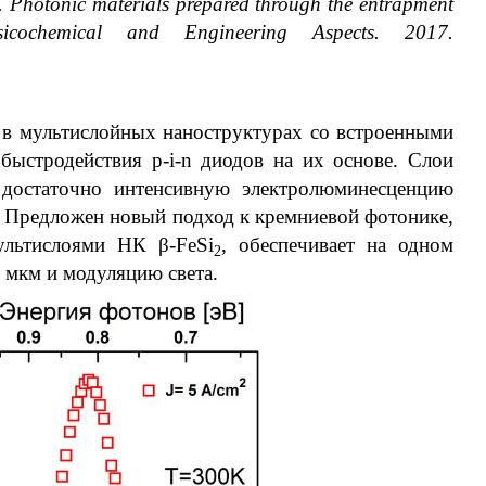
Y. Photonic materials prepared through the entrapment
cochemical and Engineering Aspects. 2017.
) в мультислойных наноструктурах со встроенными
ыстродействия p-i-n диодов на их основе. Слои
 достаточно интенсивную электролюминесценцию
и. Предложен новый подход к кремниевой фотонике,
ультислоями НК β-FeSi
, обеспечивает на одном
2
 мкм и модуляцию света.