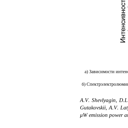
а) Зависимости инте
б) Спектрэлектролюмин
A
.
V
.
Shevlyagin
,
D
.
L
Gutakovskii
,
A
.
V
.
Lat
μW emission power at