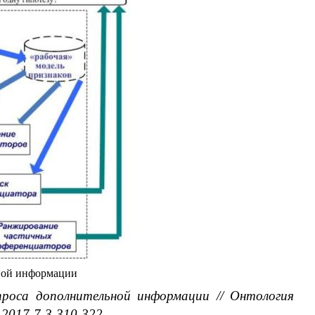
ьной информации
проса дополнительной информации // Онтология
-2017-7-3-310-322.