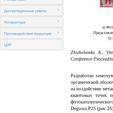
Диссертационные советы
Аспирантура
а) Фо
Представле
Противодействие коррупции
б)
ЦИР
Zhizhchenko A., Vit
Conference Proceedi
Разработан хемочув
органической оболоч
на воздействие мет
квантовых точек п
фотокаталитическог
Degussa P25 (рис.2б)