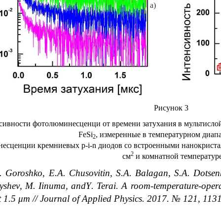
а)
Рисунок 3
нсивности фотолюминесценци от времени затухания в мультисло
FeSi
, измеренные в температурном диап
2
есценции кремниевых p-i-n диодов со встроенными нанокриста
2
см
и комнатной температур
.
Goroshko
,
E
.
A
.
Chusovitin
,
S
.
A
.
Balagan
,
S
.
A
.
Dotsen
yshev
,
M
.
Iinuma
,
andY
.
Terai. A room-temperature-oper
 1.5 μm // Journal of Applied Physics. 2017. № 121, 113