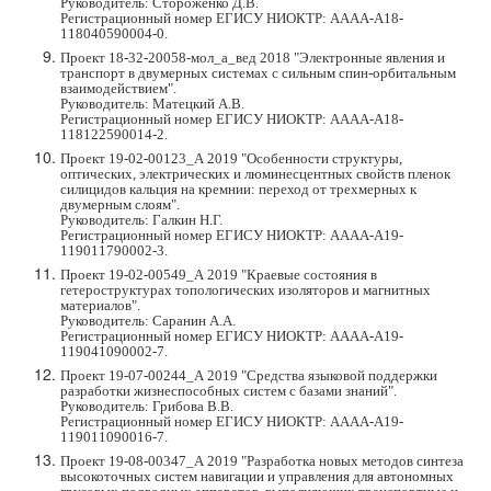
Руководитель: Стороженко Д.В.
Регистрационный номер ЕГИСУ НИОКТР:
АААА-А18-
118040590004-0.
Проект 18-32-20058-мол_а_вед 2018 "Электронные явления и
транспорт в двумерных системах с сильным спин-орбитальным
взаимодействием".
Руководитель: Матецкий А.В.
Регистрационный номер ЕГИСУ НИОКТР:
АААА-А18-
118122590014-2.
Проект 19-02-00123_А 2019 "Особенности структуры,
оптических, электрических и люминесцентных свойств пленок
силицидов кальция на кремнии: переход от трехмерных к
двумерным слоям".
Руководитель: Галкин Н.Г.
Регистрационный номер ЕГИСУ НИОКТР: АААА-А19-
119011790002-3
.
Проект 19-02-00549_А 2019 "Краевые состояния в
гетероструктурах топологических изоляторов и магнитных
материалов".
Руководитель: Саранин А.А.
Регистрационный номер ЕГИ
СУ НИОКТР:
АААА-А19-
119041090002-7
.
Проект 19-07-00244_А 2019 "Средства языковой поддержки
разработки жизнеспособных систем с базами знаний".
Руководитель: Грибова В.В.
Регистрационный номер ЕГИСУ НИОКТР: АААА-А19-
119011090016-7
.
Проект 19-08-00347_А 2019 "Разработка новых методов синтеза
высокоточных систем навигации и управления для автономных