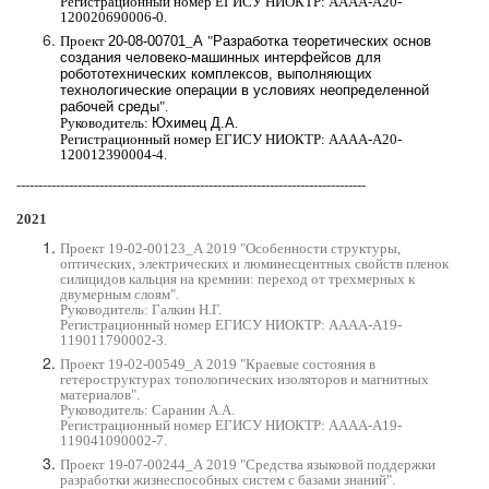
Регистрационный номер ЕГИСУ НИОКТР: АААА-А20-
120020690006-0.
Проект
20-08-00701
_
А
"
Разработка теоретических основ
создания человеко-машинных интерфейсов для
робототехнических комплексов, выполняющих
технологические операции в условиях неопределенной
рабочей среды
".
Руководитель:
Юхимец Д.А
.
Регистрационный номер ЕГИСУ НИОКТР: АААА-А20-
120012390004-4.
---------------------------------------------------------------------------
-----
2021
Проект 19-02-00123_А 2019 "Особенности структуры,
оптических, электрических и люминесцентных свойств пленок
силицидов кальция на кремнии: переход от трехмерных к
двумерным слоям".
Руководитель: Галкин Н.Г.
Регистрационный номер ЕГИСУ НИОКТР: АААА-А19-
119011790002-3
.
Проект 19-02-00549_А 2019 "Краевые состояния в
гетероструктурах топологических изоляторов и магнитных
материалов".
Руководитель: Саранин А.А.
Регистрационный номер ЕГИСУ НИОКТР:
АААА-А19-
119041090002-7
.
Проект 19-07-00244_А 2019 "Средства языковой поддержки
разработки жизнесп
особных систем с базами знаний".