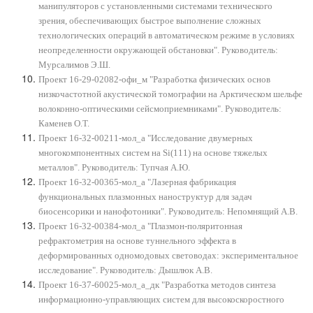
манипуляторов c установленными системами технического
зрения, обеспечивающих быстрое выполнение сложных
технологических операций в автоматическом режиме в условиях
неопределенности окружающей обстановки". Руководитель:
Мурсалимов Э.Ш.
Проект 16-29-02082-офи_м "Разработка физических основ
низкочастотной акустической томографии на Арктическом шельфе
волоконно-оптическими сейсмоприемниками". Руководитель:
Каменев О.Т.
Проект 16-32-00211-мол_а "Исследование двумерных
многокомпонентных систем на Si(111) на основе тяжелых
металлов". Руководитель: Тупчая А.Ю.
Проект 16-32-00365-мол_а "Лазерная фабрикация
функциональных плазмонных наноструктур для задач
биосенсорики и нанофотоники". Руководитель: Непомнящий А.В.
Проект 16-32-00384-мол_а "Плазмон-поляритонная
рефрактометрия на основе туннельного эффекта в
деформированных одномодовых световодах: экспериментальное
исследование". Руководитель: Дышлюк А.В.
Проект 16-37-60025-мол_а_дк "Разработка методов синтеза
информационно-управляющих систем для высокоскоростного