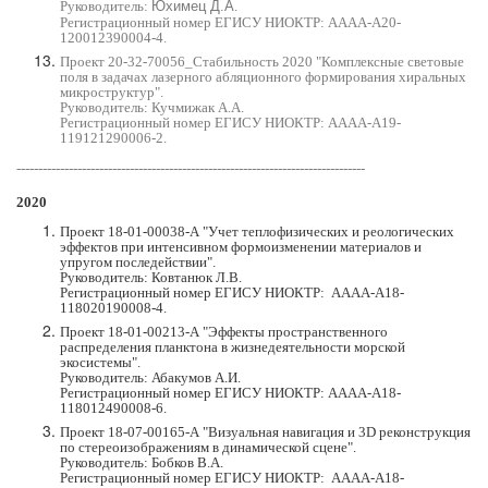
Руководитель:
Юхимец Д.А
.
Регистрационный номер ЕГИСУ НИОКТР: АААА-А20-
120012390004-4.
Проект 20-32-70056_Стабильность 2020 "Комплексные световые
поля в задачах лазерного абляционного формирования хиральных
микроструктур".
Руководитель: Кучмижак А.А.
Регистрационный номер ЕГИСУ НИОКТР: АААА-А19-
119121290006-2.
---------------------------------------------------------------------------
-----
2020
Проект 18-01-00038-А "Учет теплофизических и реологических
эффектов при интенсивном формоизменении материалов и
упругом последействии".
Руководитель: Ковтанюк Л.В.
Регистрационный номер ЕГИСУ НИОКТР
:
АААА-А18-
118020190008-4.
Проект 18-01-00213-А "Эффекты пространственного
распределения планктона в жизнедеятельности морской
экосистемы".
Руководитель: Абакумов А.И.
Регистрационный номер ЕГИСУ НИОКТР: АААА-А18-
118012490008-6.
Проект 18-07-00165-А "Визуальная навигация и 3D реконструкция
по стереоизображениям в динамической сцене".
Руководитель: Бобков В.А.
Регистрационный номер ЕГИСУ НИОКТР
:
АААА-А18-