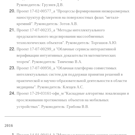
Руководитель: Грузнев Д.В.
Проект 17-02-00577_а "Процессы формирования низкоразмерных
наноструктур фуллеренов на поверхностных фазах "металл-
кремний". Руководитель: Зотов А.В.
Проект 17-07-00235_а "Методы интеллектуального
предсказательного моделирования массообменных
технологических объектов". Руководитель: Торгашов А.Ю.
Проект 17-07-00299_а "Облачные сервисы интерактивной
верификации интуитивных доказательств математических
теорем". Руководитель: Тимченко В.А.
Проект 17-07-00956_а "Облачная платформа совместимых
интеллектуальных систем для поддержки принятия решений в
практической и научно-образовательной деятельности в области
медицины". Руководитель: Клещев А.С.
Проект 17-29-03161
-офи_м "Каскадные алгоритмы локализации и
прослеживания протяженных объектов на мобильных
устройствах". Руководитель: Грибова В.В.
--------------------------------------------------------------------------------
2016
Проект 14-01-00414-А "Методы и технологии оценки состояния