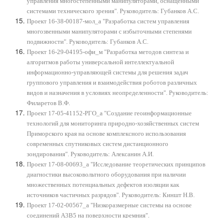
управления многостепенными манипуляторами, оснащенными
системами технического зрения". Руководитель: Губанков А.С.
Проект 16-38-00187-мол_а "Разработка систем управления
многозвенными манипуляторами с избыточными степенями
подвижности". Руководитель: Губанков А.С.
Проект 16-29-04195-офи_м "Разработка методов синтеза и
алгоритмов работы универсальной интеллектуальной
информационно-управляющей системы для решения задач
группового управления и взаимодействия роботов различных
видов и назначения в условиях неопределенности". Руководитель:
Филаретов В.Ф.
Проект 17-05-41152-РГО_а "Создание геоинформационные
технологий для мониторинга природно-хозяйственных систем
Приморского края на основе комплексного использования
современных спутниковых систем дистанционного
зондирования". Руководитель: Алексанин А.И.
Проект 17-08-00693_а "Исследование теоретических принципов
диагностики высоковольтного оборудования при наличии
множественных потенциальных дефектов изоляции как
источников частичных разрядов". Руководитель: Киншт Н.В.
Проект 17-02-00567_а "Низкоразмерные системы на основе
соединений А3В5 на поверхности кремния".