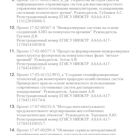
информационно-управляющих систем для высокоскоростного
управления многостепенными манипуляторами, оснащенными
системами технического зрения". Руководитель: Губанков А.С.
Регистрационный номер ЕГИСУ НИОКТР:
АААА-А15-
115122810066-5.
Проект 17-02-00567-А "Низкоразмерные системы на основе
соединений А3В5 на поверхности кремния". Руководитель:
Грузнев Д.В.
Регистрационный номер
ЕГИСУ НИОКТР:
АААА-А17-
117041410038-8.
Проект 17-02-00577-А "Процессы формирования низкоразмерных
наноструктур фуллеренов на поверхностных фазах "металл-
кремний". Руководитель: Зотов А.В.
Регистрационный
номер ЕГИСУ НИОКТР:
АААА-А17-
117041410037-1.
Проект 17-05-41152-РГО_а "Создание геоинформационные
технологий для мониторинга природно-хозяйственных систем
Приморского края на основе комплексного использования
современных спутниковых систем дистанционного
зондирования". Руководитель: Алексанин А.И.
Регистрационный номер ЕГИСУ НИОКТР: АААА-А17-
117041110174-6.
Проект 17-07-00235-А "Методы интеллектуального
предсказательного моделирования массообменных
технологических объектов". Руководитель: Торгашов А.Ю.
Регистрационный номер ЕГИСУ
НИОКТР:
АААА-А17-
117041410035-7.
Проект 17-07-00299-А "Облачные сервисы интерактивной
верификации интуитивных доказательств математических