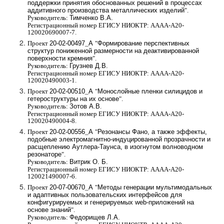
поддержки принятия обоснованных решений в процессах
аддитивного производства металлических изделий
".
Руководитель:
Тимченко В.А.
Регистрационный номер ЕГИСУ НИОКТР: АААА-А20-
120020690007-7.
Проект
20-02-00497
_
А
"
Формирование перспективных
структур пониженной размерности на деактивированной
поверхности кремния
".
Руководитель:
Грузнев Д.В.
Регистрационный номер ЕГИСУ НИОКТР: АААА-А20-
120020490003-1.
Проект
20-02-00510
_
А
"
Монослойные пленки силицидов и
гетероструктуры на их основе
".
Руководитель:
Зотов А.В
.
Регистрационный номер ЕГИСУ НИОКТР: АААА-А20-
120020490004-8.
Проект
20-02-00556
_
А
"
Резонансы Фано, а также эффекты,
подобные электромагнитно-индуцированной прозрачности и
расщеплению Аутлера-Таунса, в изогнутом волноводном
резонаторе
".
Руководитель:
Витрик О. Б.
Регистрационный номер ЕГИСУ НИОКТР: АААА-А20-
120021490007-6.
Проект
20-07-00670
_
А
"
Методы генерации мультимодальных
и адаптивных пользовательских интерфейсов для
конфигурируемых и генерируемых web-приложений на
основе знаний
".
Руководитель:
Федорищев Л.А.