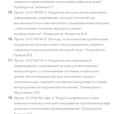
низкочастотными волоконно-оптическими деформометрами".
Руководитель: Каменев О.Т.
Проект 16-07-00300-А "Разработка методов синтеза адаптивных
информационно-управляющих систем и технологий для
высокоскоростного и высокоточного управления манипуляторами
с избыточными степенями свободы в условиях
неопределенности". Руководитель: Филаретов В.Ф.
Проект 16-07-00340-А "Методы, технология и инструментальная
поддержка построения сложно-структурированных облачных
сервисов в гетерогенной вычислительной среде". Руководитель:
Грибова В.В.
Проект 16-07-00718-А "Разработка интеллектуальной
информационно-управляющей системы для многозвенных
манипуляторов c установленными системами технического
зрения, обеспечивающих быстрое выполнение сложных
технологических операций в автоматическом режиме в условиях
неопределенности окружающей обстановки". Руководитель:
Мурсалимов Э.Ш.
Проект 16-29-02082-офи_м "Разработка физических основ
низкочастотной акустической томографии на Арктическом шельфе
волоконно-оптическими сейсмоприемниками". Руководитель:
Каменев О.Т.