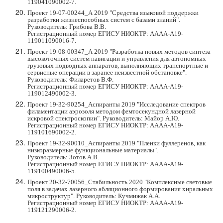
119041090002-7
.
Проект 19-07-00244_А 2019 "Средства языковой поддержки
разработки жизнеспособных систем с базами знаний".
Руководитель: Грибова В.В.
Регистрационный номер ЕГИСУ НИОКТР: АААА-А19-
119011090016-7
.
Проект 19-08-00347_А 2019 "Разработка новых методов синтеза
высокоточных систем навигации и управления для автономных
грузовых подводных аппаратов, выполняющих транспортные и
сервисные операции в заранее неизвестной обстановке".
Руководитель: Филаретов В.Ф.
Регистрационный номер ЕГИСУ НИОКТР: АААА-А19-
119012490002-3
.
Проект 19-32-90254_Аспиранты 2019 "Исследование спектров
филаментации аэрозоля методом фемтосекундной лазерной
искровой спектроскопии". Руководитель: Майор А.Ю.
Регистрационный номер ЕГИСУ НИОКТР:
АААА-А19-
119101690002-2.
Проект 19-32-90010_
Аспиранты 2019
"Пленки фуллеренов, как
низкоразмерные функциональные материалы".
Руководитель: Зотов А.В.
Регистрационный номер ЕГИСУ НИОКТР:
АААА-А19-
119100490006-5.
Проект 20-32-70056_Стабильность 2020 "Комплексные световые
поля в задачах лазерного абляционного формирования хиральных
микроструктур". Руководитель: Кучмижак А.А.
Регистрационный номер ЕГИСУ НИОКТР:
АААА-А19-
119121290006-2.