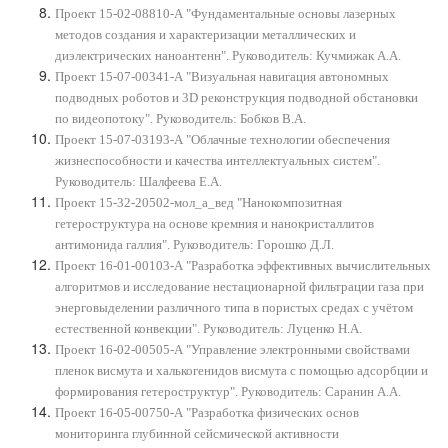
Проект 15-02-08810-А "Фундаментальные основы лазерных
методов создания и характеризации металлических и
диэлектрических наноантенн". Руководитель: Кучмижак А.А.
Проект 15-07-00341-А "Визуальная навигация автономных
подводных роботов и 3D реконструкция подводной обстановки
по видеопотоку". Руководитель: Бобков В.А.
Проект 15-07-03193-А "Облачные технологии обеспечения
жизнеспособности и качества интеллектуальных систем".
Руководитель: Шалфеева Е.А.
Проект 15-32-20502-мол_а_вед "Нанокомпозитная
гетероструктура на основе кремния и нанокристаллитов
антимонида галлия". Руководитель: Горошко Д.Л.
Проект 16-01-00103-А "Разработка эффективных вычислительных
алгоритмов и исследование нестационарной фильтрации газа при
энерговыделении различного типа в пористых средах с учётом
естественной конвекции". Руководитель: Луценко Н.А.
Проект 16-02-00505-А "Управление электронными свойствами
пленок висмута и халькогенидов висмута с помощью адсорбции и
формирования гетероструктур". Руководитель: Саранин А.А.
Проект 16-05-00750-А "Разработка физических основ
мониторинга глубинной сейсмической активности