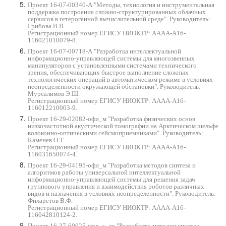
Проект 16-07-00340-А "Методы, технология и инструментальная
поддержка построения сложно-структурированных облачных
сервисов в гетерогенной вычислительной среде". Руководитель:
Грибова В.В.
Регистрационный номер ЕГИСУ НИОКТР: АААА-А16-
116021010079-8.
Проект 16-07-00718-А "Разработка интеллектуальной
информационно-управляющей системы для многозвенных
манипуляторов c установленными системами технического
зрения, обеспечивающих быстрое выполнение сложных
технологических операций в автоматическом режиме в условиях
неопределенности окружающей обстановки". Руководитель:
Мурсалимов Э.Ш.
Регистрационный номер ЕГИСУ НИОКТР:
АААА-А16-
116012210003-9.
Проект 16-29-02082-офи_м "Разработка физических основ
низкочастотной акустической томографии на Арктическом шельфе
волоконно-оптическими сейсмоприемниками". Руководитель:
Каменев О.Т.
Регистрационный номер
ЕГИСУ НИОКТР:
АААА-А16-
116031650074-4.
Проект 16-29-04195-офи_м "Разработка методов синтеза и
алгоритмов работы универсальной интеллектуальной
информационно-управляющей системы для решения задач
группового управления и взаимодействия роботов различных
видов и назначения в условиях неопределенности". Руководитель:
Филаретов В.Ф.
Регистрационный номер ЕГИСУ НИОКТР:
АААА-А16-
116042810124-2.
Проект 16-37-60025-мол_а_дк "Разработка методов синтеза