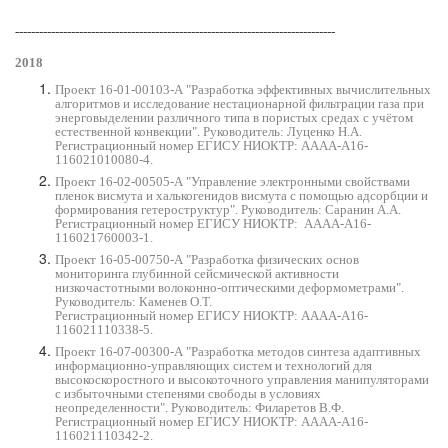
---------------------------------------------------------------------------
-----
2018
Проект 16-01-00103-А "Разработка эффективных вычислительных
алгоритмов и исследование нестационарной фильтрации газа при
энерговыделении различного типа в пористых средах с учётом
естественной конвекции". Руководитель: Луценко Н.А.
Регистрационный номер ЕГИСУ НИОКТР: АААА-А16-
116021010080-4.
Проект 16-02-00505-А "Управление электронными свойствами
пленок висмута и халькогенидов висмута с помощью адсорбции и
формирования гетероструктур". Руководитель: Саранин А.А.
Регистрационный номер ЕГИСУ НИОКТР:
АААА-А16-
116021760003-1.
Проект 16-05-00750-А "Разработка физических основ
мониторинга глубинной сейсмической активности
низкочастотными волоконно-оптическими деформометрами".
Руководитель: Каменев О.Т.
Регистрационный номер ЕГИСУ НИОКТР
:
АААА-А16-
116021110338-5.
Проект 16-07-00300-А "Разработка методов синтеза адаптивных
информационно-управляющих систем и технологий для
высокоскоростного и высокоточного управления манипуляторами
с избыточными степенями свободы в условиях
неопределенности". Руководитель: Филаретов В.Ф.
Регистрационный номер ЕГИСУ НИОКТР
:
АААА-А16-
116021110342-2.