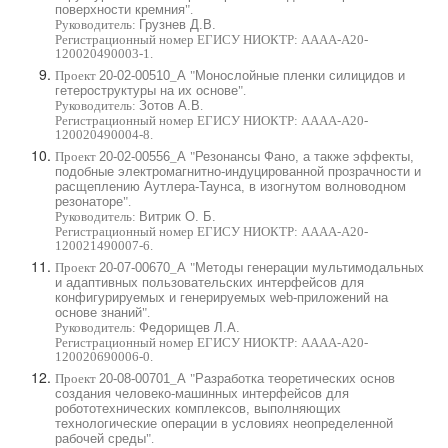
поверхности кремния
".
Руководитель:
Грузнев Д.В.
Регистрационный номер ЕГИСУ НИОКТР: АААА-А20-
120020490003-1.
Проект
20-02-00510
_
А
"
Монослойные пленки силицидов и
гетероструктуры на их основе
".
Руководитель:
Зотов А.В
.
Регистрационный номер ЕГИСУ НИОКТР: АААА-А20-
120020490004-8.
Проект
20-02-00556
_
А
"
Резонансы Фано, а также эффекты,
подобные электромагнитно-индуцированной прозрачности и
расщеплению Аутлера-Таунса, в изогнутом волноводном
резонаторе
".
Руководитель:
Витрик О. Б.
Регистрационный номер ЕГИСУ НИОКТР: АААА-А20-
120021490007-6.
Проект
20-07-00670
_
А
"
Методы генерации мультимодальных
и адаптивных пользовательских интерфейсов для
конфигурируемых и генерируемых web-приложений на
основе знаний
".
Руководитель:
Федорищев Л.А.
Регистрационный номер ЕГИСУ НИОКТР: АААА-А20-
120020690006-0.
Проект
20-08-00701
_
А
"
Разработка теоретических основ
создания человеко-машинных интерфейсов для
робототехнических комплексов, выполняющих
технологические операции в условиях неопределенной
рабочей среды
".