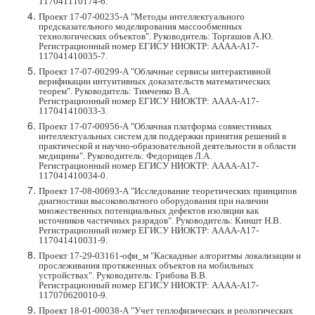
117041110174-6.
Проект 17-07-00235-А "Методы интеллектуального
предсказательного моделирования массообменных
технологических объектов". Руководитель: Торгашов А.Ю.
Регистрационный номер ЕГИСУ НИОКТР: АААА-А17-
117041410035-7.
Проект 17-07-00299-А "Облачные сервисы интерактивной
верификации интуитивных доказательств математических
теорем". Руководитель: Тимченко В.А.
Регистрационный номер ЕГИСУ НИОКТР: АААА-А17-
117041410033-3.
Проект 17-07-00956-А "Облачная платформа совместимых
интеллектуальных систем для поддержки принятия решений в
практической и научно-образовательной деятельности в области
медицины". Руководитель: Федорищев Л.А.
Регистрационный номер ЕГИСУ НИОКТР: АААА-А17-
117041410034-0.
Проект 17-08-00693-А "Исследование теоретических принципов
диагностики высоковольтного оборудования при наличии
множественных потенциальных дефектов изоляции как
источников частичных разрядов". Руководитель: Киншт Н.В.
Регистрационный номер ЕГИСУ НИОКТР: АААА-А17-
117041410031-9.
Проект 17-29-03161
-офи_м "Каскадные алгоритмы локализации и
прослеживания протяженных объектов на мобильных
устройствах". Руководитель: Грибова В.В.
Регистрационный номер ЕГИСУ НИОКТР: АААА-А17-
117070620010-9.
Проект 18-01-00038-А "Учет теплофизических и реологических