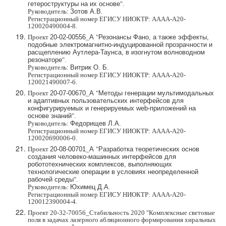
гетероструктуры на их основе
".
Руководитель:
Зотов А.В
.
Регистрационный номер ЕГИСУ НИОКТР: АААА-А20-
120020490004-8.
Проект
20-02-00556
_
А
"
Резонансы Фано, а также эффекты,
подобные электромагнитно-индуцированной прозрачности и
расщеплению Аутлера-Таунса, в изогнутом волноводном
резонаторе
".
Руководитель:
Витрик О. Б.
Регистрационный номер ЕГИСУ НИОКТР: АААА-А20-
120021490007-6.
Проект
20-07-00670
_
А
"
Методы генерации мультимодальных
и адаптивных пользовательских интерфейсов для
конфигурируемых и генерируемых web-приложений на
основе знаний
".
Руководитель:
Федорищев Л.А.
Регистрационный номер ЕГИСУ НИОКТР: АААА-А20-
120020690006-0.
Проект
20-08-00701
_
А
"
Разработка теоретических основ
создания человеко-машинных интерфейсов для
робототехнических комплексов, выполняющих
технологические операции в условиях неопределенной
рабочей среды
".
Руководитель:
Юхимец Д.А
.
Регистрационный номер ЕГИСУ НИОКТР: АААА-А20-
120012390004-4.
Проект 20-32-70056_Стабильность 2020 "Комплексные световые
поля в задачах лазерного абляционного формирования хиральных