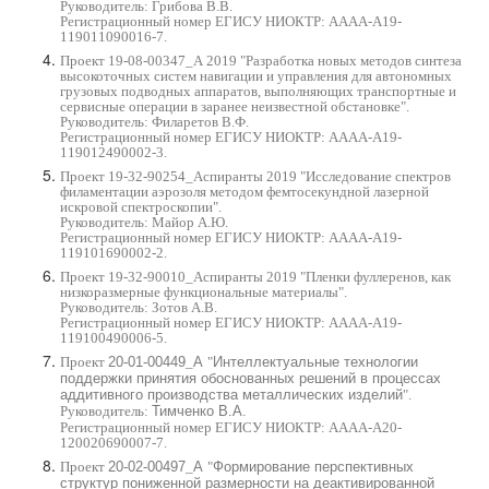
Руководитель: Грибова В.В.
Регистрационный номер ЕГИСУ НИОКТР: АААА-А19-
119011090016-7
.
Проект 19-08-00347_А 2019 "Разработка новых методов синтеза
высокоточных систем навигации и управления для автономных
грузовых подводных аппаратов, выполняющих транспортные и
сервисные операции в заранее неизвестной обстановке".
Руководитель: Филаретов В.Ф.
Регистрационный номер ЕГИСУ НИОКТР: АААА-А19-
119012490002-3
.
Проект 19-32-90254_Аспиранты 2019 "Исследование спектров
филаментации аэрозоля методом фемтосекундной лазерной
искровой спектроскопии".
Руководитель: Майор А.Ю.
Регистрационный номер ЕГИСУ НИОКТР:
АААА-А19-
119101690002-2.
Проект 19-32-90010_
Аспиранты 2019
"Пленки фуллеренов, как
низкоразмерные функциональные материалы".
Руководитель: Зотов А.В.
Регистрационный номер ЕГИСУ НИОКТР:
АААА-А19-
119100490006-5.
Проект
20-01-00449
_
А
"
Интеллектуальные технологии
поддержки принятия обоснованных решений в процессах
аддитивного производства металлических изделий
".
Руководитель:
Тимченко В.А.
Регистрационный номер ЕГИСУ НИОКТР: АААА-А20-
120020690007-7.
Проект
20-02-00497
_
А
"
Формирование перспективных
структур пониженной размерности на деактивированной