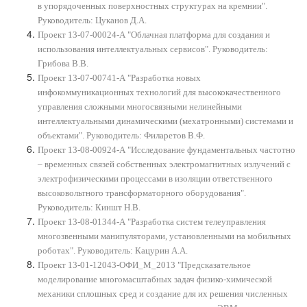
в упорядоченных поверхностных структурах на кремнии".
Руководитель: Цуканов Д.А.
Проект 13-07-00024-А "Облачная платформа для создания и
использования интеллектуальных сервисов". Руководитель:
Грибова В.В.
Проект 13-07-00741-А "Разработка новых
инфокоммуникационных технологий для высококачественного
управления сложными многосвязными нелинейными
интеллектуальными динамическими (мехатронными) системами и
объектами". Руководитель: Филаретов В.Ф.
Проект 13-08-00924-А "Исследование фундаментальных частотно
– временных связей собственных электромагнитных излучений с
электрофизическими процессами в изоляции ответственного
высоковольтного трансформаторного оборудования".
Руководитель: Киншт Н.В.
Проект 13-08-01344-А "Разработка систем телеуправления
многозвенными манипуляторами, установленными на мобильных
роботах". Руководитель: Кацурин А.А.
Проект 13-01-12043-ОФИ_М_2013 "Предсказательное
моделирование многомасштабных задач физико-химической
механики сплошных сред и создание для их решения численных