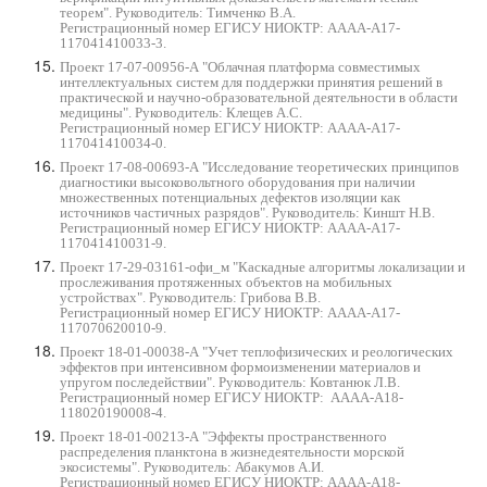
теорем". Руководитель: Тимченко В.А.
Регистрационный номер ЕГИСУ
НИОКТР:
АААА-А17-
117041410033-3.
Проект 17-07-00956-А "Облачная платформа совместимых
интеллектуальных систем для поддержки принятия решений в
практической и научно-образовательной деятельности в области
медицины". Руководитель: Клещев А.С.
Регистрационный номер ЕГИСУ НИОКТР
:
АААА-А17-
117041410034-0.
Проект 17-08-00693-А "Исследование теоретических принципов
диагностики высоковольтного оборудования при наличии
множественных потенциальных дефектов изоляции как
источников частичных разрядов". Руководитель: Киншт Н.В.
Регистрационный номер ЕГИСУ НИОКТР: АААА-А17-
117041410031-9.
Проект 17-29-03161
-офи_м "Каскадные алгоритмы локализации и
прослеживания протяженных объектов на мобильных
устройствах". Руководитель: Грибова В.В.
Регистрационный номер ЕГИСУ НИОКТР: АААА-А17-
117070620010-9.
Проект 18-01-00038-А "Учет теплофизических и реологических
эффектов при интенсивном формоизменении материалов и
упругом последействии". Руководитель: Ковтанюк Л.В.
Регистрационный номер ЕГИСУ НИОКТР
:
АААА-А18-
118020190008-4.
Проект 18-01-00213-А "Эффекты пространственного
распределения планктона в жизнедеятельности морской
экосистемы". Руководитель: Абакумов А.И.
Регистрационный номер ЕГИСУ
НИОКТР: АААА-А18-