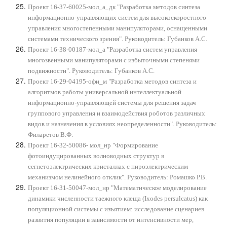
Проект 16-37-60025-мол_а_дк "Разработка методов синтеза
информационно-управляющих систем для высокоскоростного
управления многостепенными манипуляторами, оснащенными
системами технического зрения". Руководитель: Губанков А.С.
Проект 16-38-00187-мол_а "Разработка систем управления
многозвенными манипуляторами с избыточными степенями
подвижности". Руководитель: Губанков А.С.
Проект 16-29-04195-офи_м "Разработка методов синтеза и
алгоритмов работы универсальной интеллектуальной
информационно-управляющей системы для решения задач
группового управления и взаимодействия роботов различных
видов и назначения в условиях неопределенности". Руководитель:
Филаретов В.Ф.
Проект 16-32-50086- мол_нр "Формирование
фотоиндуцированных волноводных структур в
сегнетоэлектрических кристаллах с пироэлектрическим
механизмом нелинейного отклик". Руководитель: Ромашко Р.В.
Проект 16-31-50047-мол_нр "Математическое моделирование
динамики численности таежного клеща (Ixodes persulcatus) как
популяционной системы с изъятием: исследование сценариев
развития популяции в зависимости от интенсивности мер,