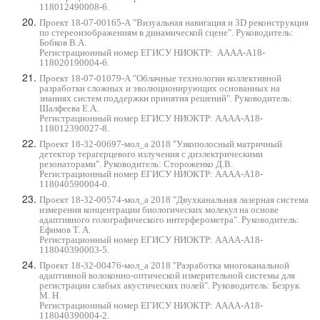
118012490008-6.
Проект 18-07-00165-А "Визуальная навигация и 3D реконструкция
по стереоизображениям в динамической сцене". Руководитель:
Бобков В.А.
Регистрационный номер ЕГИСУ НИОКТР
:
АААА-А18-
118020190004-6.
Проект 18-07-01079-А "Облачные технологии коллективной
разработки сложных и эволюционирующих основанных на
знаниях систем поддержки принятия решений". Руководитель:
Шалфеева Е.А.
Регистрационный номер ЕГИСУ
НИОКТР: АААА-А18-
118012390027-8.
Проект 18-32-00697-мол_а 2018 "Узкополосный матричный
детектор терагерцевого излучения с диэлектрическими
резонаторами". Руководитель: Стороженко Д.В.
Регистрационный номер ЕГИСУ НИОКТР:
АААА-А18-
118040590004-0.
Проект 18-32-00574-мол_а 2018 "Двухканальная лазерная система
измерения концентрации биологических молекул на основе
адаптивного голографического интерферометра". Руководитель:
Ефимов Т. А.
Регистрационный номер ЕГИСУ НИОКТР: АААА-А18-
118040390003-5.
Проект 18-32-00476-мол_а 2018 "Разработка многоканальной
адаптивной волоконно-оптической измерительной системы для
регистрации слабых акустических полей". Руководитель: Безрук
М. Н.
Регистрационный номер ЕГИСУ НИОКТР: АААА-А18-
118040390004-2.