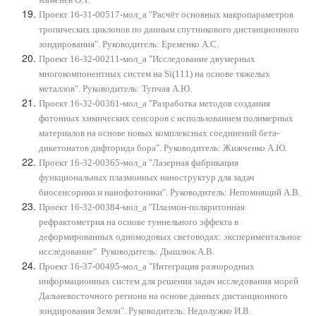
Проект 16-31-00517-мол_а "Расчёт основных макропараметров
тропических циклонов по данным спутникового дистанционного
зондирования". Руководитель: Еременко А.С.
Проект 16-32-00211-мол_а "Исследование двумерных
многокомпонентных систем на Si(111) на основе тяжелых
металлов". Руководитель: Тупчая А.Ю.
Проект 16-32-00361-мол_а "Разработка методов создания
фотонных химических сенсоров с использованием полимерных
материалов на основе новых комплексных соединений бета-
дикетонатов дифторида бора". Руководитель: Жижченко А.Ю.
Проект 16-32-00365-мол_а "Лазерная фабрикация
функциональных плазмонных наноструктур для задач
биосенсорики и нанофотоники". Руководитель: Непомнящий А.В.
Проект 16-32-00384-мол_а "Плазмон-поляритонная
рефрактометрия на основе туннельного эффекта в
деформированных одномодовых световодах: экспериментальное
исследование". Руководитель: Дышлюк А.В.
Проект 16-37-00495-мол_а "Интеграция разнородных
информационных систем для решения задач исследования морей
Дальневосточного региона на основе данных дистанционного
зондирования Земли". Руководитель: Недолужко И.В.