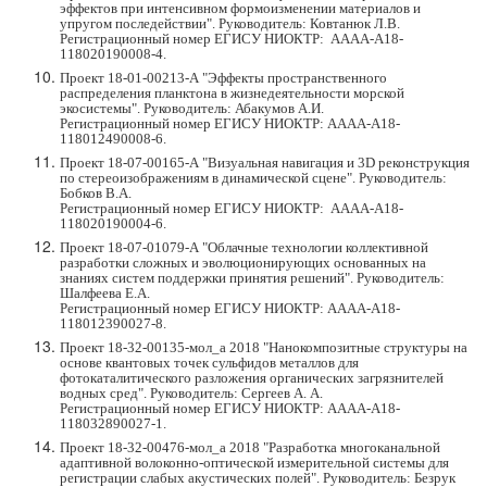
эффектов при интенсивном формоизменении материалов и
упругом последействии". Руководитель: Ковтанюк Л.В.
Регистрационный номер ЕГИСУ НИОКТР
:
АААА-А18-
118020190008-4.
Проект 18-01-00213-А "Эффекты пространственного
распределения планктона в жизнедеятельности морской
экосистемы". Руководитель: Абакумов А.И.
Регистрационный номер ЕГИСУ НИОКТР: АААА-А18-
118012490008-6.
Проект 18-07-00165-А "Визуальная навигация и 3D реконструкция
по стереоизображениям в динамической сцене". Руководитель:
Бобков В.А.
Регистрационный номер ЕГИСУ НИОКТР
:
АААА-А18-
118020190004-6.
Проект 18-07-01079-А "Облачные технологии коллективной
разработки сложных и эволюционирующих основанных на
знаниях систем поддержки принятия решений". Руководитель:
Шалфеева Е.А.
Регистрационный номер ЕГИСУ НИОКТР: АААА-А18-
118012390027-8.
Проект 18-32-00135-мол_а 2018 "Нанокомпозитные структуры на
основе квантовых точек сульфидов металлов для
фотокаталитического разложения органических загрязнителей
водных сред". Руководитель: Cергеев А. А.
Регистрационный номер ЕГИСУ НИОКТР: АААА-А18-
118032890027-1.
Проект 18-32-00476-мол_а 2018 "Разработка многоканальной
адаптивной волоконно-оптической измерительной системы для
регистрации слабых акустических полей". Руководитель: Безрук