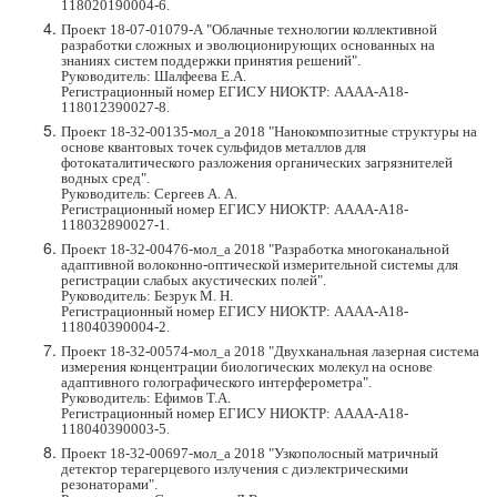
118020190004-6.
Проект 18-07-01079-А "Облачные технологии коллективной
разработки сложных и эволюционирующих основанных на
знаниях систем поддержки принятия решений".
Руководитель: Шалфеева Е.А.
Регистрационный номер ЕГИСУ НИОКТР: АААА-А18-
118012390027-8.
Проект 18-32-00135-мол_а 2018 "Нанокомпозитные структуры на
основе квантовых точек сульфидов металлов для
фотокаталитического разложения органических загрязнителей
водных сред".
Руководитель: Cергеев А. А.
Регистрационный номер ЕГИСУ НИОКТР: АААА-А18-
118032890027-1.
Проект 18-32-00476-мол_а 2018 "Разработка многоканальной
адаптивной волоконно-оптической измерительной системы для
регистрации слабых акустических полей".
Руководитель: Безрук М. Н.
Регистрационный номер ЕГИСУ НИОКТР: АААА-А18-
118040390004-2.
Проект 18-32-00574-мол_а 2018 "Двухканальная лазерная система
измерения концентрации биологических молекул на основе
адаптивного голографического интерферометра".
Руководитель: Ефимов Т.А.
Регистрационный номер ЕГИСУ НИОКТР: АААА-А18-
118040390003-5.
Проект 18-32-00697-мол_а 2018 "Узкополосный матричный
детектор терагерцевого излучения с диэлектрическими
резонаторами".