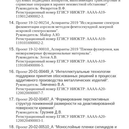
грузовых подводных аппаратов, выполняющих транспортные и
сервисные операции в заранее неизвестной обстановке".
Руководитель: Филаретов В.Ф.
Регистрационный номер ЕГИСУ НИОКТР: АААА-А19-
119012490002-3
.
Проект 19-32-90254_Аспиранты 2019 "Исследование спектров
филаментации аэрозоля методом фемтосекундной лазерной
искровой спектроскопии".
Руководитель: Майор А.Ю.
Регистрационный номер ЕГИСУ НИОКТР:
АААА-А19-
119101690002-2.
Проект 19-32-90010_
Аспиранты 2019
"Пленки фуллеренов, как
низкоразмерные функциональные материалы".
Руководитель: Зотов А.В.
Регистрационный номер ЕГИСУ НИОКТР:
АААА-А19-
119100490006-5.
Проект
20-01-00449
_
А
"
Интеллектуальные технологии
поддержки принятия обоснованных решений в процессах
аддитивного производства металлических изделий
".
Руководитель:
Тимченко В.А.
Регистрационный номер ЕГИСУ НИОКТР: АААА-А20-
120020690007-7.
Проект
20-02-00497
_
А
"
Формирование перспективных
структур пониженной размерности на деактивированной
поверхности кремния
".
Руководитель:
Грузнев Д.В.
Регистрационный номер ЕГИСУ НИОКТР: АААА-А20-
120020490003-1.
Проект
20-02-00510
_
А
"
Монослойные пленки силицидов и