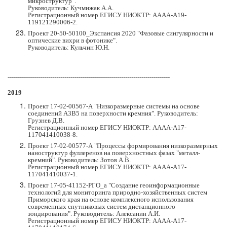
микроструктур".
Руководитель: Кучмижак А.А.
Регистрационный номер ЕГИСУ НИОКТР: АААА-А19-
119121290006-2.
Проект 20-50-50100_Экспансия 2020 "Фазовые сингулярности и
оптические вихри в фотонике".
Руководитель: Кульчин Ю.Н.
---------------------------------------------------------------------------
-----
2019
Проект 17-02-00567-А "Низкоразмерные системы на основе
соединений А3В5 на поверхности кремния". Руководитель:
Грузнев Д.В.
Регистрационный номер ЕГИСУ НИОКТР: АААА-А17-
117041410038-8.
Проект 17-02-00577-А "Процессы формирования низкоразмерных
наноструктур фуллеренов на поверхностных фазах "металл-
кремний". Руководитель: Зотов А.В.
Регистрационный номер ЕГИСУ НИОКТР: АААА-А17-
117041410037-1.
Проект 17-05-41152-РГО_а "Создание геоинформационные
технологий для мониторинга природно-хозяйственных систем
Приморского края на основе комплексного использования
современных спутниковых систем дистанционного
зондирования". Руководитель: Алексанин А.И.
Регистрационный номер ЕГИСУ НИОКТР: АААА-А17-