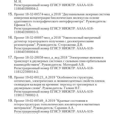
М. Н.
Регистрационный номер ЕГИСУ НИОКТР: АААА-А18-
118040390004-2.
Проект 18-32-00574-мол_а 2018 "Двухканальная лазерная система
измерения концентрации биологических молекул на основе
адаптивного голографического интерферометра". Руководитель:
Ефимов Т.А.
Регистрационный номер ЕГИСУ НИОКТР: АААА-А18-
118040390003-5.
Проект 18-32-00697-мол_а 2018 "Узкополосный матричный
детектор терагерцевого излучения с диэлектрическими
резонаторами". Руководитель: Стороженко Д.В.
Регистрационный номер ЕГИСУ НИОКТР:
АААА-А18-
118040590004-0.
Проект 18-32-20058-мол_а_вед 2018 "Электронные явления и
транспорт в двумерных системах с сильным спин-орбитальным
взаимодействием". Руководитель: Матецкий А.В.
Регистрационный номер ЕГИСУ НИОКТР:
АААА-А18-
118122590014-2.
Проект 19-02-00123_А 2019 "Особенности структуры,
оптических, электрических и люминесцентных свойств пленок
силицидов кальция на кремнии: переход от трехмерных к
двумерным слоям". Руководитель: Галкин Н.Г.
Регистрационный номер ЕГИСУ НИОКТР: АААА-А19-
119011790002-3
.
Проект 19-02-00549_А 2019 "Краевые состояния в
гетероструктурах топологических изоляторов и магнитных
материалов". Руководитель: Саранин А.А.
Регистрационный номер ЕГИ
СУ НИОКТР:
АААА-А19-