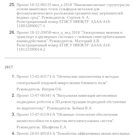
Проект 18-32-00135-мол_а 2018 "Нанокомпозитные структуры на
основе квантовых точек сульфидов металлов для
фотокаталитического разложения органических загрязнителей
водных сред". Руководитель: Cергеев А. А.
Регистрационный номер ЕГИСУ НИОКТР: АААА-А18-
118032890027-1.
Проект 18-32-20058-мол_а_вед 2018 "Электронные явления и
транспорт в двумерных системах с сильным спин-орбитальным
взаимодействием". Руководитель: Матецкий А.В.
Регистрационный номер ЕГИСУ НИОКТР:
АААА-А18-
118122590014-2.
---------------------------------------------------------------------------
-----
2017
Проект 15-02-03173-А "Оптические наноантенны в методах
спектральной зондовой микроскопии ближнего поля".
Руководитель: Витрик О.Б.
Проект 15-07-00341-А "Визуальная навигация автономных
подводных роботов и 3D реконструкция подводной обстановки
по видеопотоку". Руководитель: Бобков В.А.
Проект 15-07-03193-А "Облачные технологии обеспечения
жизнеспособности и качества интеллектуальных систем".
Руководитель: Шалфеева Е.А.
Проект 16-01-00103-А "Разработка эффективных вычислительных