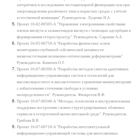
алгоритмов и исследование нестационарной фильтрации газа при
энерговыделении различного типа в пористых средах с учётом
естественной конвекции". Руководитель: Луценко Н.А.
Проект 16-02-00505-А "Управление электронными свойствами
пленок висмута и халькогенидов висмута с помощью адсорбции и
формирования гетероструктур". Руководитель: Саранин А.А.
Проект 16-05-00750-А "Разработка физических основ
мониторинга глубинной сейсмической активности
низкочастотными волоконно-оптическими деформометрами".
Руководитель: Каменев О.Т.
Проект 16-07-00300-А "Разработка методов синтеза адаптивных
информационно-управляющих систем и технологий для
высокоскоростного и высокоточного управления манипуляторами
с избыточными степенями свободы в условиях
неопределенности". Руководитель: Филаретов В.Ф.
Проект 16-07-00340-А "Методы, технология и инструментальная
поддержка построения сложно-структурированных облачных
сервисов в гетерогенной вычислительной среде". Руководитель:
Грибова В.В.
Проект 16-07-00718-А "Разработка интеллектуальной
информационно-управляющей системы для многозвенных