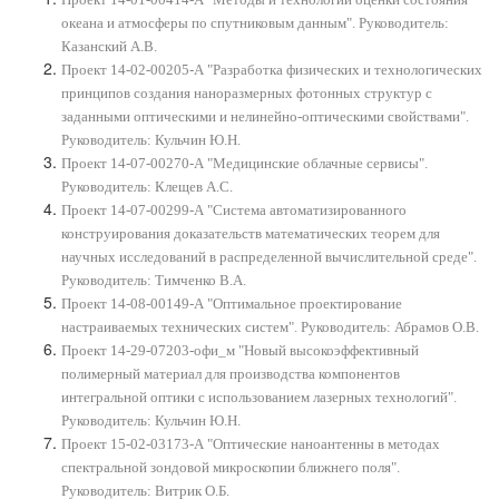
океана и атмосферы по спутниковым данным". Руководитель:
Казанский А.В.
Проект 14-02-00205-А "Разработка физических и технологических
принципов создания наноразмерных фотонных структур с
заданными оптическими и нелинейно-оптическими свойствами".
Руководитель: Кульчин Ю.Н.
Проект 14-07-00270-А "Медицинские облачные сервисы".
Руководитель: Клещев А.С.
Проект 14-07-00299-А "Система автоматизированного
конструирования доказательств математических теорем для
научных исследований в распределенной вычислительной среде".
Руководитель: Тимченко В.А.
Проект 14-08-00149-А "Оптимальное проектирование
настраиваемых технических систем". Руководитель: Абрамов О.В.
Проект 14-29-07203-офи_м "Новый высокоэффективный
полимерный материал для производства компонентов
интегральной оптики с использованием лазерных технологий".
Руководитель: Кульчин Ю.Н.
Проект 15-02-03173-А "Оптические наноантенны в методах
спектральной зондовой микроскопии ближнего поля".
Руководитель: Витрик О.Б.