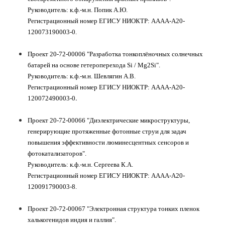
Руководитель: к.ф.-м.н. Попик А.Ю.
Регистрационный номер
ЕГИСУ НИОКТР:
АААА-А20-
120073190003-0.
Проект 20-72-00006 "Разработка тонкоплёночных солнечных
батарей на основе гетероперехода Si / Mg2Si".
Руководитель: к.ф.-м.н. Шевлягин А.В.
Регистрационный номер
ЕГИСУ НИОКТР:
АААА-А20-
.
120072490003-0
Проект 20-72-00066 "
Диэлектрические микроструктуры,
генерирующие протяженные фотонные струи для задач
повышения эффективности люминесцентных сенсоров и
фотокатализаторов
".
Руководитель: к.ф.-м.н. Сергеева К.А.
Регистрационный номер
ЕГИСУ НИОКТР:
АААА-А20-
120091790003-8.
Проект 20-72-00067 "
Электронная структура тонких пленок
халькогенидов индия и галлия
".