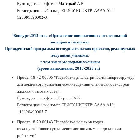
Руководитель: к.ф.-м.н. Матецкий А.В.
Регистрационный номер
ЕГИСУ НИОКТР:
АААА-А20-
120091590002-3.
Конкурс 2018 года «Проведение инициативных исследований
молодыми учеными»
Президентской программы исследовательских проектов, реализуемых
ведущими учеными,
в том числе молодыми учеными
(сроки выполнения: 2018-2020 гг.)
Проект 18-72-00095 "Разработка диэлектрических микроструктур
для локального усиления люминесценции оптических сенсоров
жидких и газовых сред".
Руководитель: к.ф.-м.н. Сергеев А.А.
Регистрационный номер
ЕГИСУ НИОКТР:
АААА-А18-
118120490005-7
.
Проект 18-79-00143 "Разработка новых методов
отказоустойчивого управления автономными подводными
роботами".