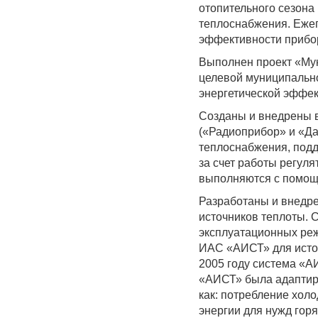
отопительного сезон
теплоснабжения. Еже
эффективности приборн
Выполнен проект «Му
целевой муниципально
энергетической эффек
Созданы и внедрены 
(«Радиоприбор» и «Да
теплоснабжения, под
за счет работы регул
выполняются с помощ
Разработаны и внедр
источников теплоты. 
эксплуатационных ре
ИАС «АИСТ» для источ
2005 году система «А
«АИСТ» была адаптиро
как: потребление хол
энергии для нужд гор