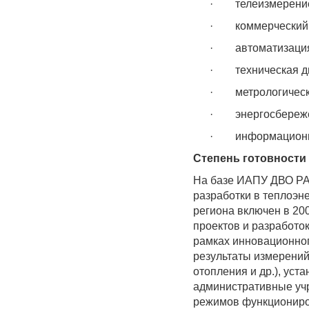
·
телеизмерение
·
коммерческий 
·
автоматизация
·
техническая д
·
метрологическ
·
энергосбереж
·
информационн
Степень готовности
На базе ИАПУ ДВО РА
разработки в теплоэн
региона включен в 20
проектов и разработ
рамках инновационног
результаты измерений
отопления и др.), ус
административные учр
режимов функциониров