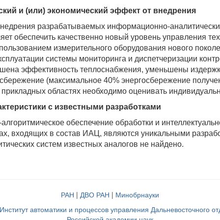
кий и (или) экономический эффект от внедрения
недрения разрабатываемых информационно-аналитических с
яет обеспечить качественно новый уровень управления те
спользованием измерительного оборудования нового поко
ксплуатации системы мониторинга и диспетчеризации конт
шена эффективность теплоснабжения, уменьшены издержки
осбережение (максимальное 40% энергосбережение получен
х прикладных областях необходимо оценивать индивидуальн
ктеристики с известными разработками
алгоритмическое обеспечение обработки и интеллектуаль
ах, входящих в состав ИАЦ, являются уникальными разра
ических систем известных аналогов не найдено.
РАН
|
ДВО РАН
|
Минобрнауки
нститут автоматики и процессов управления Дальневосточного о
Российской академии наук