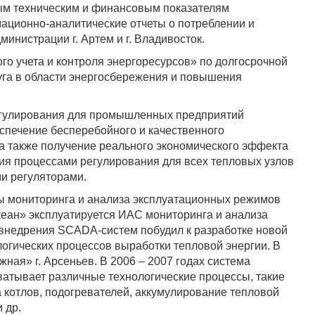
ым техническим и финансовым показателям
ционно-аналитические отчеты о потреблении и
инистрации г. Артем и г. Владивосток.
 учета и контроля энергоресурсов» по долгосрочной
уга в области энергосбережения и повышения
регулирования для промышленных предприятий
еспечение бесперебойного и качественного
 также получение реального экономического эффекта
ния процессами регулирования для всех тепловых узлов
и регуляторами.
ы мониторинга и анализа эксплуатационных режимов
Океан» эксплуатируется ИАС мониторинга и анализа
внедрения SCADA-систем побудил к разработке новой
гических процессов выработки тепловой энергии. В
ная» г. Арсеньев. В 2006 – 2007 годах система
ватывает различные технологические процессы, такие
а котлов, подогревателей, аккумулирование тепловой
 др.