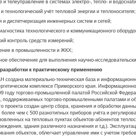
 и телеуправление в системах электро-, тепло- и водоснаб
и технологический учёт тепловой энергии и теплоносителя;
 и диспетчеризация инженерных систем и сетей;
иагностика технологического и коммуникационного оборудо
ий контроль средств измерений;
ение в промышленности и ЖКХ;
ое обеспечение для выполнения научно-исследовательских
 разработки к практическому применению
Н создана материально-техническая база и информационно
ергетическом комплексе Приморского края. Информационно
09 году торгово-промышленной палатой Российской Федер
ок, поддерживаемых торгово-промышленными палатами и о
о проекта создан центр сбора, хранения и обработки данны
 более чем с 500 разнотипных приборов учёта и регулирова
тановленных на тепловых пунктах объектов-абонентов теп
еждения, здания различного назначения и т.д.). Эксплуат
ания объектов, облегчает управление ими с учетом требо