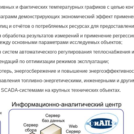
тивных и фактических температурных графиков с целью ко
иаграмм демонстрирующих экономический эффект применени
блиц и отчётов о потребляемых ресурсах для предоставле
я обработка результатов измерений и применение регресси
ежду основными параметрами исследуемых объектов;
ы систем автоматического регулирования теплоснабжения и
ендаций по оптимизации режимов эксплуатации;
отерь, энергосбережение и повышение энергоэффективнос
равления топливно-энергетическими, инженерными и други
о SCADA-системами на крупных технических объектах.