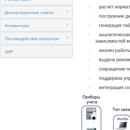
·
расчёт норма
Диссертационные советы
·
построение д
Аспирантура
·
генерация та
·
аналитическа
Противодействие коррупции
зависимостей м
·
анализ работ
ЦИР
·
выдача реком
·
сокращение п
·
поддержка уп
·
интеграция с