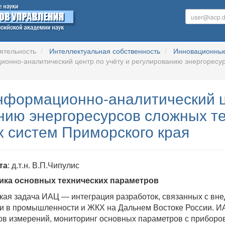
ятельность
Интеллектуальная собственность
Инновационные
ионно-аналитический центр по учёту и регулированию энергоресу
Информационно-аналитический ц
нию энергоресурсов сложных те
 систем Приморского края
та
: д
.
т
.
н
.
В
.
П
.
Чипулис
тика основных технических параметров
кая задача ИАЦ — интеграция разработок, связанных с в
и в промышленности и ЖКХ на Дальнем Востоке России. И
ов измерений, мониторинг основных параметров с приборо