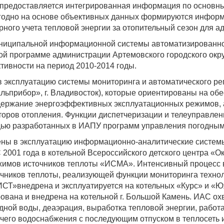
а предоставляется интегрированная информация по основн
годно на основе объективных данных формируются информа
ого учета тепловой энергии за отопительный сезон для адм
ниципальной информационной системы автоматизированного
й программе администрации Артемовского городского окр
тивности на период 2010-2014 годы.
в эксплуатацию системы мониторинга и автоматического 
льприбор», г. Владивосток), которые ориентированы на об
держание энергоэффективных эксплуатационных режимов, а
яторов отопления. Функции диспетчеризации и телеуправле
ью разработанных в ИАПУ программ управления погодным
ены в эксплуатацию информационно-аналитические систем
С 2001 года в котельной Всероссийского детского центра «
жимов источников теплоты «ИСМА». Интенсивный процесс 
ников теплоты, реализующей функции мониторинга техноло
ИСТ»внедрена и эксплуатируется на котельных «Курс» и «Юж
вана и внедрена на котельной г. Большой Камень. ИАС ох
одной воды, деаэрация, выработка тепловой энергии, работ
ячего водоснабжения с последующим отпуском в теплосеть и