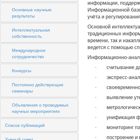
информации, поддерж
Основные научные
Информационной базо
результаты
учёта и регулировани
Основной интеллектуа
Интеллектуальная
традиционных информа
собственность
времени, так и накап
ведется с помощью с
Международное
сотрудничество
Информационно-анали
·
считывание д
Конкурсы
·
экспресс-ана
Постоянно действующие
·
своевременно
семинары
·
выявление ут
Объявления о проводимых
·
метрологическ
научных мероприятиях
·
унификация ф
Список публикаций
·
мониторинг п
·
построение и
Ученый совет