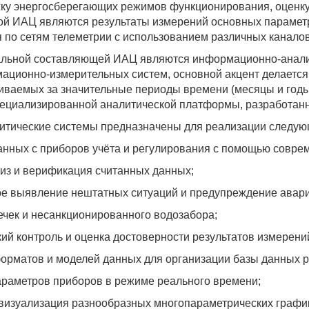
ку энергосберегающих режимов функционирования, оценку
й ИАЦ являются результаты измерений основных параметро
я по сетям телеметрии с использованием различных каналов
льной составляющей ИАЦ являются информационно-аналити
ционно-измерительных систем, основной акцент делается 
ливаемых за значительные периоды времени (месяцы и год
пециализированной аналитической платформы, разработан
тические системы предназначены для реализации следу
анных с приборов учёта и регулирования с помощью совре
лиз и верификация считанных данных;
е выявление нештатных ситуаций и предупреждение авари
ечек и несанкционированного водозабора;
ий контроль и оценка достоверности результатов измерени
орматов и моделей данных для организации базы данных р
араметров приборов в режиме реального времени;
 визуализация разнообразных многопараметрических графи