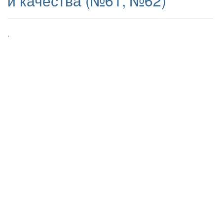
и качества (№61, №62)
.